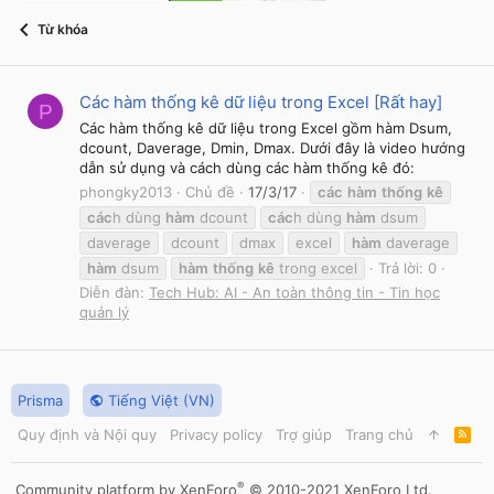
Từ khóa
Các hàm thống kê dữ liệu trong Excel [Rất hay]
P
Các hàm thống kê dữ liệu trong Excel gồm hàm Dsum,
dcount, Daverage, Dmin, Dmax. Dưới đây là video hướng
dẫn sử dụng và cách dùng các hàm thống kê đó:
phongky2013
Chủ đề
17/3/17
các
hàm
thống
kê
các
h dùng
hàm
dcount
các
h dùng
hàm
dsum
daverage
dcount
dmax
excel
hàm
daverage
hàm
dsum
hàm
thống
kê
trong excel
Trả lời: 0
Diễn đàn:
Tech Hub: AI - An toàn thông tin - Tin học
quản lý
Prisma
Tiếng Việt (VN)
Quy định và Nội quy
Privacy policy
Trợ giúp
Trang chủ
R
S
S
®
Community platform by XenForo
© 2010-2021 XenForo Ltd.