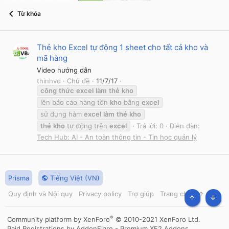
Từ khóa
Thẻ kho Excel tự động 1 sheet cho tất cả kho và
mã hàng
Video hướng dẫn
thinhvd
Chủ đề
11/7/17
công
thức
excel
làm
thẻ
kho
lên báo cáo hàng tồn
kho
bằng
excel
sử dụng hàm
excel
làm
thẻ
kho
thẻ
kho
tự động trên
excel
Trả lời: 0
Diễn đàn:
Tech Hub: AI - An toàn thông tin - Tin học quản lý
Prisma
Tiếng Việt (VN)
Quy định và Nội quy
Privacy policy
Trợ giúp
Trang chủ
R
S
TOP
BOT
S
®
Community platform by XenForo
© 2010-2021 XenForo Ltd.
Paid Registrations by
AddonFlare - Premium XF2 Addons