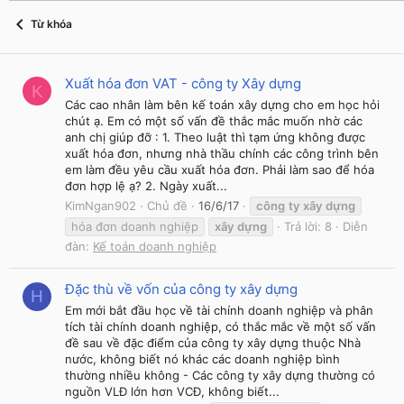
Từ khóa
Xuất hóa đơn VAT - công ty Xây dựng
K
Các cao nhân làm bên kế toán xây dựng cho em học hỏi
chút ạ. Em có một số vấn đề thắc mắc muốn nhờ các
anh chị giúp đỡ : 1. Theo luật thì tạm ứng không được
xuất hóa đơn, nhưng nhà thầu chính các công trình bên
em làm đều yêu cầu xuất hóa đơn. Phải làm sao để hóa
đơn hợp lệ ạ? 2. Ngày xuất...
KimNgan902
Chủ đề
16/6/17
công
ty
xây
dựng
hóa đơn doanh nghiệp
xây
dựng
Trả lời: 8
Diễn
đàn:
Kế toán doanh nghiệp
Đặc thù về vốn của công ty xây dựng
H
Em mới bắt đầu học về tài chính doanh nghiệp và phân
tích tài chính doanh nghiệp, có thắc mắc về một số vấn
đề sau về đặc điểm của công ty xây dựng thuộc Nhà
nước, không biết nó khác các doanh nghiệp bình
thường nhiều không - Các công ty xây dựng thường có
nguồn VLĐ lớn hơn VCĐ, không biết...