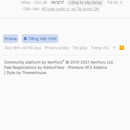
HiHiu
Chủ đề
16/3/17
công
ty
xây
dựng
Trả lời: 0
Diễn đàn:
Kế toán quản trị và Tài chính DN
Prisma
Tiếng Việt (VN)
Quy định và Nội quy
Privacy policy
Trợ giúp
Trang chủ
R
S
S
®
Community platform by XenForo
© 2010-2021 XenForo Ltd.
Paid Registrations by
AddonFlare - Premium XF2 Addons
|
Style by ThemeHouse