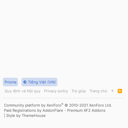
Prisma
Tiếng Việt (VN)
Quy định và Nội quy
Privacy policy
Trợ giúp
Trang chủ
R
S
S
®
Community platform by XenForo
© 2010-2021 XenForo Ltd.
Paid Registrations by
AddonFlare - Premium XF2 Addons
|
Style by ThemeHouse