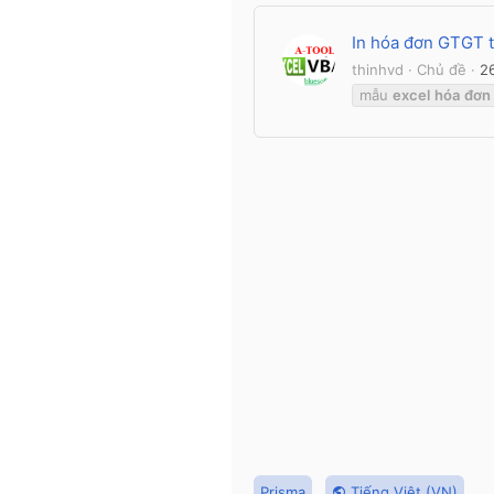
In hóa đơn GTGT t
thinhvd
Chủ đề
2
mẫu
excel
hóa
đơn
Prisma
Tiếng Việt (VN)