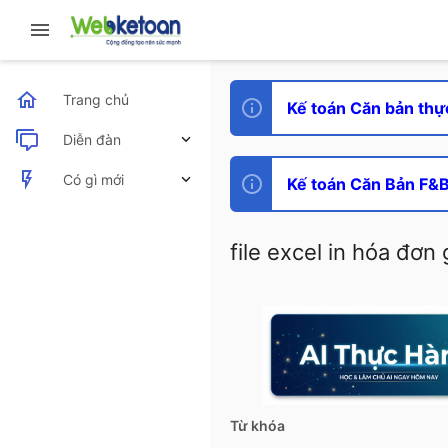
Trang chủ
Kế toán Căn bản thự
Diễn đàn
Bài viết mới
Có gì mới
Kế toán Căn Bản F&B 
Bài viết mới
file excel in hóa đơn 
Hoạt động mới nhất
Từ khóa