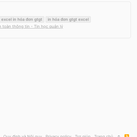
m
excel
in
hóa
đơn
gtgt
in
hóa
đơn
gtgt
excel
 toàn thông tin - Tin học quản lý
Quy định và Nội quy
Privacy policy
Trợ giúp
Trang chủ
R