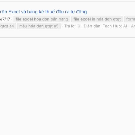
rên Excel và bảng kê thuế đầu ra tự động
6/7/17
file
excel
hóa
đơn
bán hàng
file
excel
in
hóa
đơn
gtgt
for
gtgt
a4
mẫu
hóa
đơn
gtgt
a5
Trả lời: 0
Diễn đàn:
Tech Hub: AI - An