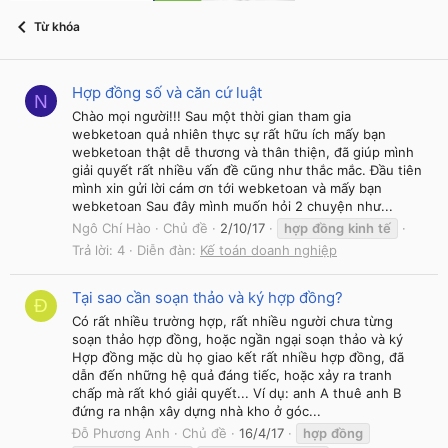
Từ khóa
Hợp đồng số và căn cứ luật
N
Chào mọi người!!! Sau một thời gian tham gia
webketoan quả nhiên thực sự rất hữu ích mấy bạn
webketoan thật dễ thương và thân thiện, đã giúp mình
giải quyết rất nhiều vấn đề cũng như thắc mắc. Đầu tiên
mình xin gửi lời cám ơn tới webketoan và mấy bạn
webketoan Sau đây mình muốn hỏi 2 chuyện như...
Ngô Chí Hào
Chủ đề
2/10/17
hợp
đồng
kinh
tế
Trả lời: 4
Diễn đàn:
Kế toán doanh nghiệp
Tại sao cần soạn thảo và ký hợp đồng?
Đ
Có rất nhiều trường hợp, rất nhiều người chưa từng
soạn thảo hợp đồng, hoặc ngần ngại soạn thảo và ký
Hợp đồng mặc dù họ giao kết rất nhiều hợp đồng, đã
dẫn đến những hệ quả đáng tiếc, hoặc xảy ra tranh
chấp mà rất khó giải quyết... Ví dụ: anh A thuê anh B
đứng ra nhận xây dựng nhà kho ở góc...
Đỗ Phương Anh
Chủ đề
16/4/17
hợp
đồng