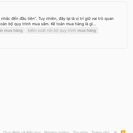
c đến đầu tiên”. Tuy nhiên, đây lại là vị trí giữ vai trò quan
toàn bộ quy trình mua sắm. Kế toán mua hàng là gì...
án
mua
hàng
kiểm soát nội bộ quy trình
mua
hàng
Quy định và Nội quy
Privacy policy
Trợ giúp
Trang chủ
R