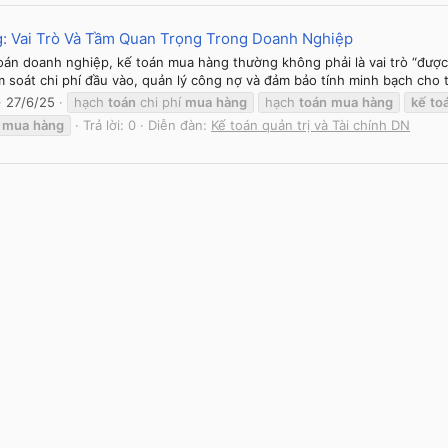
: Vai Trò Và Tầm Quan Trọng Trong Doanh Nghiệp
án doanh nghiệp, kế toán mua hàng thường không phải là vai trò “được nhắ
m soát chi phí đầu vào, quản lý công nợ và đảm bảo tính minh bạch cho 
27/6/25
hạch
toán
chi phí
mua
hàng
hạch
toán
mua
hàng
kế
to
h
mua
hàng
Trả lời: 0
Diễn đàn:
Kế toán quản trị và Tài chính DN