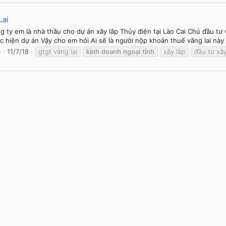
Lai
g ty em là nhà thầu cho dự án xây lắp Thủy điện tại Lào Cai Chủ đầu tư
ực hiện dự án Vậy cho em hỏi Ai sẽ là người nộp khoản thuế vãng lai n
ề
11/7/18
gtgt vãng lai
kinh
doanh
ngoại
tỉnh
xây lắp
đầu tư xây