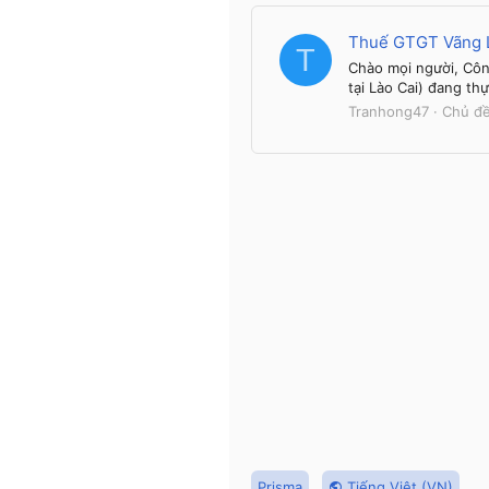
Thuế GTGT Vãng 
T
Chào mọi người, Côn
tại Lào Cai) đang th
Tranhong47
Chủ đ
Prisma
Tiếng Việt (VN)