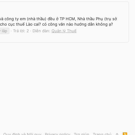
 và công ty em (nhà thầu) đều ở TP HCM, Nhà thầu Phụ (trụ sở
ày cho cục thuế Lào cai? có công văn nào hướng dẫn không ạ?
 lắp
Trả lời: 2
Diễn đàn:
Quản lý Thuế
Quy định và Nội quy
Privacy policy
Trợ giúp
Trang chủ
R