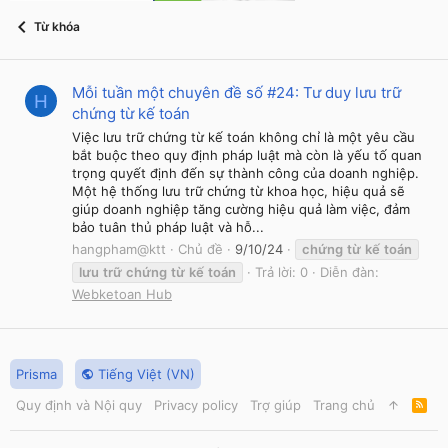
Từ khóa
Mỗi tuần một chuyên đề số #24: Tư duy lưu trữ
H
chứng từ kế toán
Việc lưu trữ chứng từ kế toán không chỉ là một yêu cầu
bắt buộc theo quy định pháp luật mà còn là yếu tố quan
trọng quyết định đến sự thành công của doanh nghiệp.
Một hệ thống lưu trữ chứng từ khoa học, hiệu quả sẽ
giúp doanh nghiệp tăng cường hiệu quả làm việc, đảm
bảo tuân thủ pháp luật và hỗ...
hangpham@ktt
Chủ đề
9/10/24
chứng
từ
kế
toán
lưu
trữ
chứng
từ
kế
toán
Trả lời: 0
Diễn đàn:
Webketoan Hub
Prisma
Tiếng Việt (VN)
Quy định và Nội quy
Privacy policy
Trợ giúp
Trang chủ
R
S
S