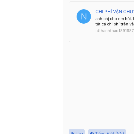
CHI PHÍ VẬN CH
N
anh chị cho em hỏi, 
tất cả chi phí trên
ntthanhthao1891987
Prisma
Tiếng Việt (VN)