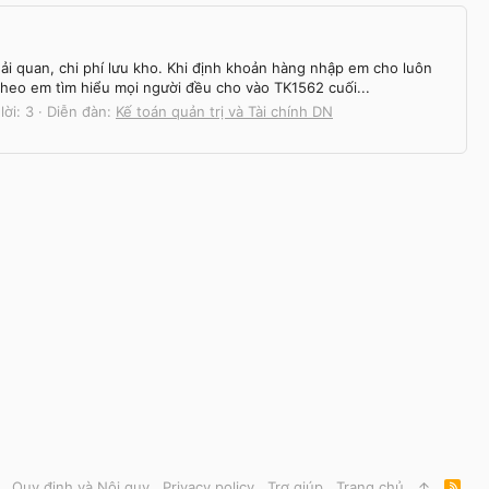
ải quan, chi phí lưu kho. Khi định khoản hàng nhập em cho luôn
theo em tìm hiểu mọi người đều cho vào TK1562 cuối...
lời: 3
Diễn đàn:
Kế toán quản trị và Tài chính DN
Quy định và Nội quy
Privacy policy
Trợ giúp
Trang chủ
R