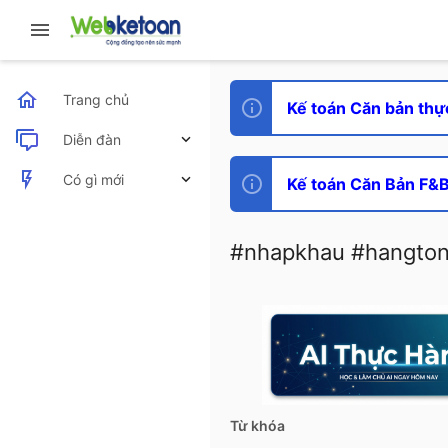
Trang chủ
Kế toán Căn bản thự
Diễn đàn
Bài viết mới
Có gì mới
Kế toán Căn Bản F&B 
Bài viết mới
#nhapkhau #hangton
Hoạt động mới nhất
Từ khóa