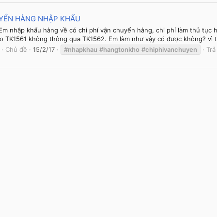
UYỂN HÀNG NHẬP KHẨU
Em nhập khẩu hàng về có chi phí vận chuyển hàng, chi phí làm thủ tục h
 vào TK1561 không thông qua TK1562. Em làm như vậy có được không? vì 
Chủ đề
15/2/17
#nhapkhau
#hangtonkho
#chiphivanchuyen
Trả 