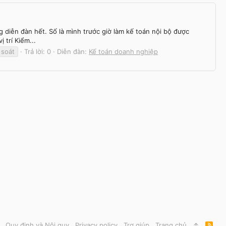
ễn đàn hết. Số là mình trước giờ làm kế toán nội bộ được
 trí Kiểm...
soát
Trả lời: 0
Diễn đàn:
Kế toán doanh nghiệp
Quy định và Nội quy
Privacy policy
Trợ giúp
Trang chủ
R