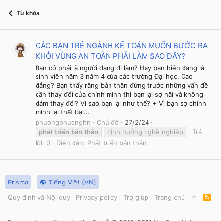
Từ khóa
CÁC BẠN TRẺ NGÀNH KẾ TOÁN MUỐN BƯỚC RA
KHỎI VÙNG AN TOÀN PHẢI LÀM SAO ĐÂY?
Bạn có phải là người đang đi làm? Hay bạn hiện đang là
sinh viên năm 3 năm 4 của các trường Đại học, Cao
đẳng? Bạn thấy rằng bản thân đứng trước những vấn đề
cần thay đổi của chính mình thì bạn lại sợ hãi và không
dám thay đổi? Vì sao bạn lại như thế? + Vì bạn sợ chính
mình lại thất bại...
phuongphuonghn
Chủ đề
27/2/24
phát
triển
bản
thân
định hướng nghề nghiệp
Trả
lời: 0
Diễn đàn:
Phát triển bản thân
Prisma
Tiếng Việt (VN)
Quy định và Nội quy
Privacy policy
Trợ giúp
Trang chủ
R
S
S
®