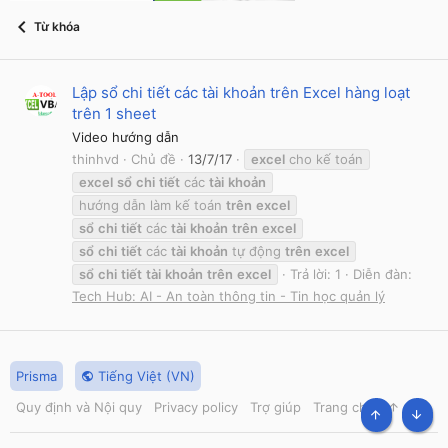
Từ khóa
Lập sổ chi tiết các tài khoản trên Excel hàng loạt
trên 1 sheet
Video hướng dẫn
thinhvd
Chủ đề
13/7/17
excel
cho kế toán
excel
sổ
chi
tiết
các
tài
khoản
hướng dẫn làm kế toán
trên
excel
sổ
chi
tiết
các
tài
khoản
trên
excel
sổ
chi
tiết
các
tài
khoản
tự động
trên
excel
sổ
chi
tiết
tài
khoản
trên
excel
Trả lời: 1
Diễn đàn:
Tech Hub: AI - An toàn thông tin - Tin học quản lý
Prisma
Tiếng Việt (VN)
Quy định và Nội quy
Privacy policy
Trợ giúp
Trang chủ
R
S
TOP
BOT
S