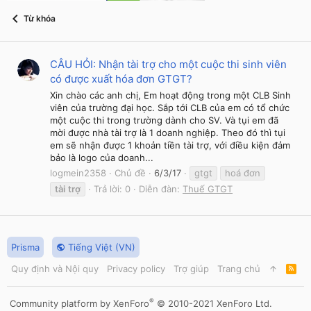
Từ khóa
CÂU HỎI: Nhận tài trợ cho một cuộc thi sinh viên
có được xuất hóa đơn GTGT?
Xin chào các anh chị, Em hoạt động trong một CLB Sinh
viên của trường đại học. Sắp tới CLB của em có tổ chức
một cuộc thi trong trường dành cho SV. Và tụi em đã
mời được nhà tài trợ là 1 doanh nghiệp. Theo đó thì tụi
em sẽ nhận được 1 khoản tiền tài trợ, với điều kiện đảm
bảo là logo của doanh...
logmein2358
Chủ đề
6/3/17
gtgt
hoá đơn
tài
trợ
Trả lời: 0
Diễn đàn:
Thuế GTGT
Prisma
Tiếng Việt (VN)
Quy định và Nội quy
Privacy policy
Trợ giúp
Trang chủ
R
S
S
®
Community platform by XenForo
© 2010-2021 XenForo Ltd.