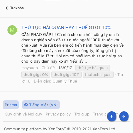
Từ khóa
THỦ TỤC HẢI QUAN HAY THUẾ GTGT 10%
M
CẦN PHAO GẤP !!! Cả nhà cho em hỏi, công ty em là
doanh nghiệp vốn đầu tư nước ngoài 100% thuộc khu
chế xuất. Vừa rùi bên em có tiến hành mua dây điện về
để dùng cho máy sản xuất của công ty, tổng giá trị
chưa thuế là 17 tr. Hỏi em có phải làm thủ tục hải quan
cho lô dây điện này ko ạ? Nếu lấy...
maysudo
Chủ đề
13/9/17
thủ tục hải quan
thuế
gtgt
0%
thuế
gtgt
10%
thutuchaiquan
Trả
lời: 6
Diễn đàn:
Quản lý Thuế
Prisma
Tiếng Việt (VN)
Quy định và Nội quy
Privacy policy
Trợ giúp
Trang chủ
R
S
TOP
BOT
S
®
Community platform by XenForo
© 2010-2021 XenForo Ltd.