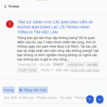
Từ khóa
TÂM SỰ: DÀNH CHO CÁC BẠN SINH VIÊN VÀ
T
NHỮNG BẠN ĐANG LẠC LỐI TRONG HÀNH
TRÌNH ĐI TÌM VIỆC LÀM
"Đừng bao giờ làm thực tập không lương" Đó là quan
điểm của tôi, sau 7 năm chinh chiến làm lụng, tính từ
những ngày còn part-time được trả 10k/h. Tại sao các
bạn lại chấp nhận làm một công việc không lương? Các
bạn không có kinh nghiệm nhưng không có nghĩa các
bạn không tạo ra giá trị cho công...
Thaothao126
Chủ đề
17/6/17
adtjob.net
tư
vấn
tuyển dụng
Trả lời: 7
Diễn đàn:
Phát triển bản thân
Prisma
Tiếng Việt (VN)
Quy định và Nội quy
Privacy policy
Trợ giúp
Trang chủ
R
S
TOP
BOT
S