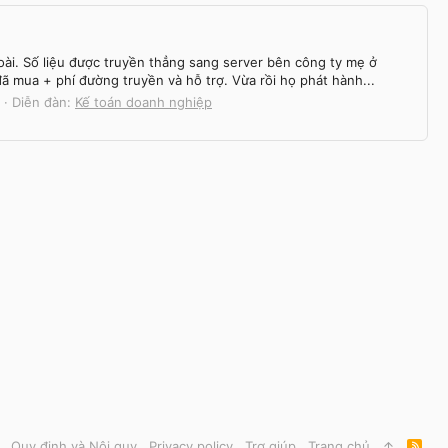
i. Số liệu được truyền thẳng sang server bên công ty mẹ ở
đã mua + phí đường truyền và hỗ trợ. Vừa rồi họ phát hành...
Diễn đàn:
Kế toán doanh nghiệp
Quy định và Nội quy
Privacy policy
Trợ giúp
Trang chủ
R