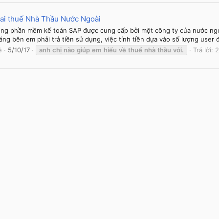
hai thuế Nhà Thầu Nước Ngoài
ng phần mềm kế toán SAP được cung cấp bởi một công ty của nước ngoà
ng bên em phải trả tiền sử dụng, việc tính tiền dựa vào số lượng user 
ề
5/10/17
anh
chị
nào
giúp
em
hiểu
về
thuế
nhà
thầu
với.
Trả lời: 2