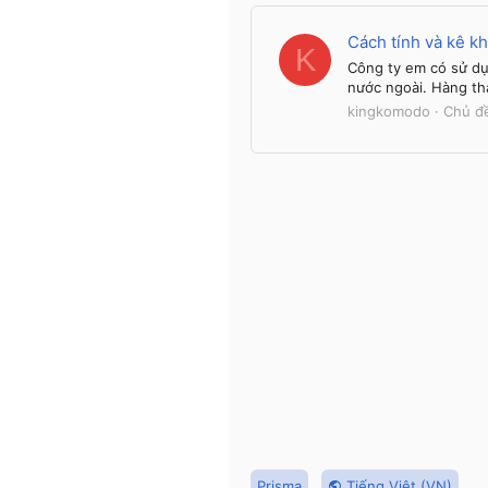
Cách tính và kê k
K
Công ty em có sử dụ
nước ngoài. Hàng thá
kingkomodo
Chủ đ
Prisma
Tiếng Việt (VN)