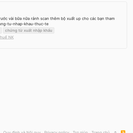
trước vài bữa nữa rảnh scan thêm bộ xuất up cho các bạn tham
hung-tu-nhap-khau-thuc-te
chứng
từ
xuất
nhập
khẩu
Thuế NK
Quy định và Nội quy
Privacy policy
Trợ giúp
Trang chủ
R