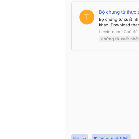
Bộ chứng từ thực 
T
Bộ chứng từ xuất nh
khảo. Download the
tkcvietnam
Chủ đề
chứng
từ
xuất
nhậ
Prisma
Tiếng Việt (VN)