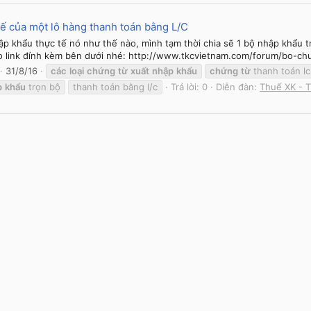
tế của một lô hàng thanh toán bằng L/C
ập khẩu thực tế nó như thế nào, mình tạm thời chia sẽ 1 bộ nhập khẩu 
o link đính kèm bên dưới nhé: http://www.tkcvietnam.com/forum/bo-c
31/8/16
các
loại
chứng
từ
xuất
nhập
khẩu
chứng
từ
thanh toán lc
p
khẩu
trọn bộ
thanh toán bằng l/c
Trả lời: 0
Diễn đàn:
Thuế XK - 