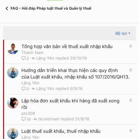
FAQ - Hỏi đáp Pháp luật thuế và Quản lý thuế
Bộ lọc
G
Tổng hợp văn bản về thuế xuất nhập khẩu
h
Thanh Nam
i
Lặng Yên
26/10/16
2
m
l
G
Hướng dẫn triển khai thực hiện các quy định
ạ
h
của Luật xuất khẩu, nhập khẩu số 107/2016/QH13.
i
i
Lặng Yên
m
Lặng Yên
6/9/16
0
l
ạ
G
Lập hóa đơn xuất khẩu khi hàng đã xuất xong
i
h
rồi
i
ptx309
m
tkcvietnam
31/8/16
19
l
ạ
G
Luật thuế xuất khẩu, thuế nhập khẩu
i
h
Lặng Yên