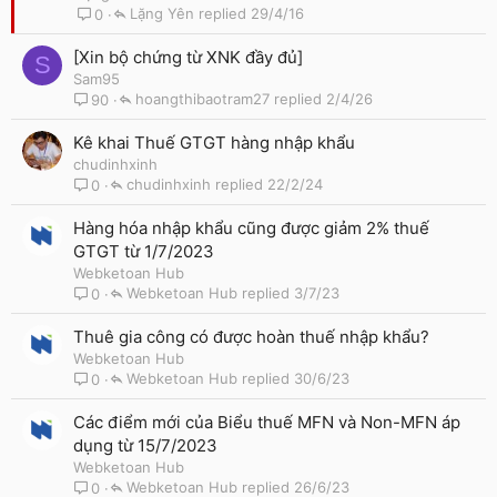
i
Lặng Yên
29/4/16
0
m
l
[Xin bộ chứng từ XNK đầy đủ]
S
ạ
Sam95
i
hoangthibaotram27
2/4/26
90
Kê khai Thuế GTGT hàng nhập khẩu
chudinhxinh
chudinhxinh
22/2/24
0
Hàng hóa nhập khẩu cũng được giảm 2% thuế
GTGT từ 1/7/2023
Webketoan Hub
Webketoan Hub
3/7/23
0
Thuê gia công có được hoàn thuế nhập khẩu?
Webketoan Hub
Webketoan Hub
30/6/23
0
Các điểm mới của Biểu thuế MFN và Non-MFN áp
dụng từ 15/7/2023
Webketoan Hub
Webketoan Hub
26/6/23
0