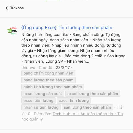
Từ khóa
{Ứng dụng Exce} Tính lương theo sản phẩm
Những tính năng của file: - Bảng chấm công: Tự động
cập nhật ngày, danh sách nhân viên - Nhập sản lượng
theo nhân viên: Nhập liệu nhanh nhiều dòng, tự động
lấy giá - Nhập tăng giảm lương: Nhập nhanh nhiều
dòng, tự động lấy giá - Báo cáo động 2 chiều: Sản lượng
- Nhân viên, Lương SP - Nhân viên...
thinhvd
Chủ đề
23/2/17
bảng chấm công nhân viên
bảng
lương
theo
sản
phẩm
cách
tính
lương
theo
sản
phẩm
excel
lương
sản
xuất
excel
lương
theo
sản
phẩm
excel tiền
lương
excel
tính
lương
nhân sự tiền
lương
sản
lượng
theo
sản
phẩm
Trả
lời: 0
Diễn đàn:
Tech Hub: AI - An toàn thông tin - Tin
học quản lý