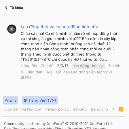
Từ khóa
Lao động thời vụ ký hợp đồng liên tiếp
Chào cả nhà! Cả nhà mình ai nắm rõ về hợp đồng thời
vụ thì chỉ giáo giùm mình với ạ??? Bên mình là xây lắp
công trình điện Công trình thường kéo dài dưới 12
tháng nên nhân công toàn nhân công thời vụ dưới 3
tháng Theo mình được biết thì theo thông tư
111/2013/TT-BTC chỉ được ký HĐ thời vụ tối đa...
Hồng Bin
Chủ đề
2/3/17
lao
động
thời
vụ
Trả lời:
8
Diễn đàn:
FAQ - Hỏi đáp Lao động tiền lương và
BHXH
Prisma
Tiếng Việt (VN)
Quy định và Nội quy
Privacy policy
Trợ giúp
Trang chủ
R
S
S
®
Community platform by XenForo
© 2010-2021 XenForo Ltd.
Paid Registrations by
AddonFlare - Premium XF2 Addons