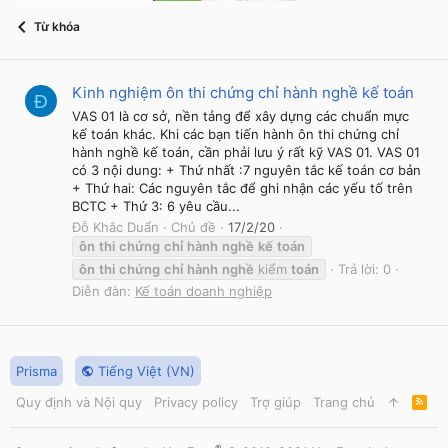
Từ khóa
Kinh nghiệm ôn thi chứng chỉ hành nghề kế toán
Đ
VAS 01 là cơ sở, nền tảng để xây dựng các chuẩn mực
kế toán khác. Khi các bạn tiến hành ôn thi chứng chỉ
hành nghề kế toán, cần phải lưu ý rất kỹ VAS 01. VAS 01
có 3 nội dung: + Thứ nhất :7 nguyên tắc kế toán cơ bản
+ Thứ hai: Các nguyên tắc để ghi nhận các yếu tố trên
BCTC + Thứ 3: 6 yêu cầu...
Đỗ Khắc Duẩn
Chủ đề
17/2/20
ôn
thi
chứng
chỉ
hành
nghề
kế
toán
ôn
thi
chứng
chỉ
hành
nghề
kiểm
toán
Trả lời: 0
Diễn đàn:
Kế toán doanh nghiệp
Prisma
Tiếng Việt (VN)
Quy định và Nội quy
Privacy policy
Trợ giúp
Trang chủ
R
S
S