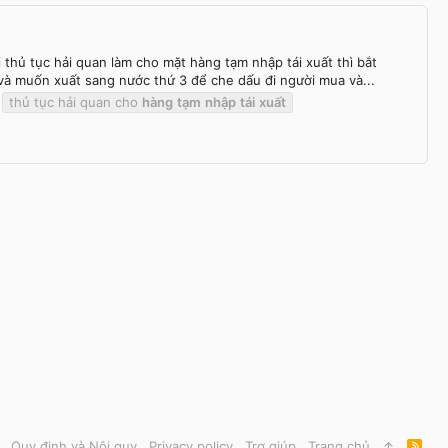
 thủ tục hải quan làm cho mặt hàng tạm nhập tái xuất thì bắt
 muốn xuất sang nước thứ 3 để che dấu đi người mua và...
thủ tục hải quan cho
hàng
tạm
nhập
tái
xuất
Quy định và Nội quy
Privacy policy
Trợ giúp
Trang chủ
R