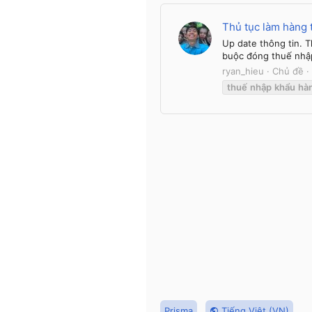
Thủ tục làm hàng 
Up date thông tin. T
buộc đóng thuế nhập
ryan_hieu
Chủ đề
thuế
nhập
khẩu
hà
Prisma
Tiếng Việt (VN)