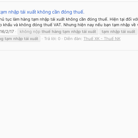
tạm nhập tái xuất không cần đóng thuế.
hủ tục làm hàng tạm nhập tái xuất không cần đóng thuế. Hiện tại đối với
 khẩu và không đóng thuế VAT. Nhưng hiện nay nếu bạn tạm nhập về và
16/2/17
không nộp
thuế
hàng
tạm
nhập
tái
xuất
tạm
nhập
tái
xuất
ng
tạm
nhập
tái
xuất
Trả lời: 0
Diễn đàn:
Thuế XK - Thuế NK