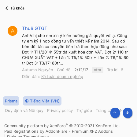
Từ khóa
Thuế GTGT
A
Anh/chị cho em xin ý kiến hướng giải quyết với ạ. Công
ty em ký 1 hợp đồng tư vấn thiết kế năm 2014. Sau đó
bên đối tác có chuyển tiền trả theo hợp đồng như sau:
Đợt 1: T11/2014: 55tr đã xuất hóa đơn VAT. Đợt 2: 110 tr
CHƯA XUẤT VAT + Lần 1: T5/15: 50tr + Lần 2: T6/15: 60
tr Đợt 3: T3/17: 80tr...
Autumn Nguyễn
Chủ đề
2/12/17
vtm
Trả lời: 6
Diễn đàn:
Kế toán doanh nghiệp
Prisma
Tiếng Việt (VN)
Quy định và Nội quy
Privacy policy
Trợ giúp
Trang chủ
R
S
TOP
BOT
S
®
Community platform by XenForo
© 2010-2021 XenForo Ltd.
Paid Registrations by
AddonFlare - Premium XF2 Addons
|
Style by ThemeHouse