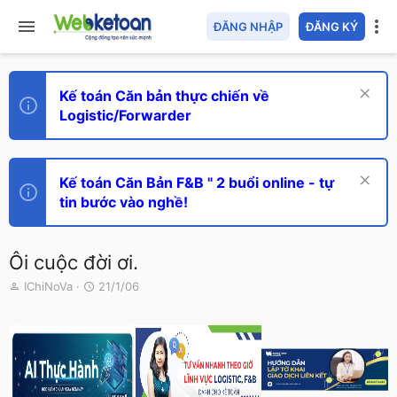
ĐĂNG NHẬP
ĐĂNG KÝ
Kế toán Căn bản thực chiến về
Logistic/Forwarder
Kế toán Căn Bản F&B " 2 buổi online - tự
tin bước vào nghề!
Ôi cuộc đời ơi.
T
N
IChiNoVa
21/1/06
h
g
r
à
e
y
a
g
d
ử
s
i