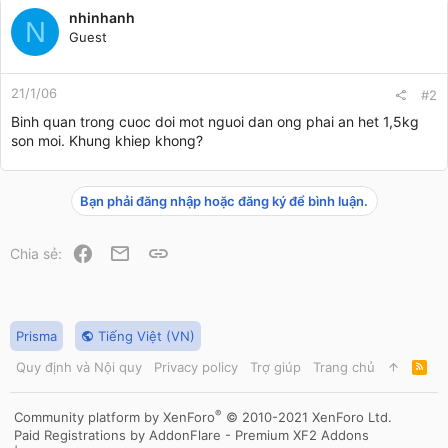
nhinhanh
N
Guest
21/1/06
#2
Binh quan trong cuoc doi mot nguoi dan ong phai an het 1,5kg
son moi. Khung khiep khong?
Bạn phải đăng nhập hoặc đăng ký để bình luận.
Facebook
Email
Link
Chia sẻ:
Prisma
Tiếng Việt (VN)
Quy định và Nội quy
Privacy policy
Trợ giúp
Trang chủ
R
S
S
®
Community platform by XenForo
© 2010-2021 XenForo Ltd.
Paid Registrations by
AddonFlare - Premium XF2 Addons