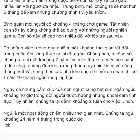
sẽ chiếm mất 5 năm trong cuộc đời - con số này sẽ cao gấp
nhiều lần với người ưa nhậu. Trung bình, mỗi chúng ta sẽ mất hơn
6 tháng để xem những chương trình tivi yêu thích.
Bình quân mỗi người có khoảng 4 tháng chơi game. Tất nhiên
con số này cũng không thể áp dụng với những người nghiền
game. Con số này sẽ cao hơn nhiều đối với lớp trẻ sau này.
Có những việc tưởng như chiếm một khoảng thời gian rất dài
trong cuộc đời song thực ra lại rất ngắn. Chẳng hạn, ở công sở,
chúng ta chỉ mất khoảng 7 năm làm việc thực sự. Việc học hành
từ lúc chập chững đến khi trưởng thành tuy nhìn lại có vẻ căng
thẳng, vất vả, song theo các nhà khoa học thì mỗi cá nhân chỉ có
1 năm 10 tháng ngồi trong lớp học.
Ngay cả những cảm xúc của con người cũng hết sức ngắn ngủi:
khoảng 16 giờ trong đời người được hưởng những khoái cảm tình
dục. Tuy nhiên, chúng ta lại dành khoảng 2 tuần cho việc... hôn.
Ngủ là một hoạt động chiếm nhiều thời gian nhất. Chúng ta ngủ
khoảng 24 năm 4 tháng trong cuộc đời.
:lol: