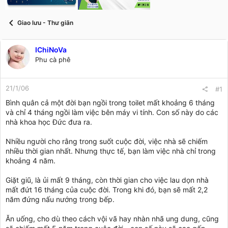
t
a
r
Giao lưu - Thư giãn
t
e
r
IChiNoVa
Phu cà phê
21/1/06
#1
Bình quân cả một đời bạn ngồi trong toilet mất khoảng 6 tháng
và chỉ 4 tháng ngồi làm việc bên máy vi tính. Con số này do các
nhà khoa học Đức đưa ra.
Nhiều người cho rằng trong suốt cuộc đời, việc nhà sẽ chiếm
nhiều thời gian nhất. Nhưng thực tế, bạn làm việc nhà chỉ trong
khoảng 4 năm.
Giặt giũ, là ủi mất 9 tháng, còn thời gian cho việc lau dọn nhà
mất đứt 16 tháng của cuộc đời. Trong khi đó, bạn sẽ mất 2,2
năm đứng nấu nướng trong bếp.
Ăn uống, cho dù theo cách vội vã hay nhàn nhã ung dung, cũng