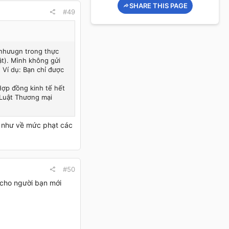
SHARE THIS PAGE
#49
 nhưugn trong thực
ật). Mình không gửi
. Ví dụ: Bạn chỉ được
Hợp đồng kinh tế hết
à Luật Thương mại
ụ như về mức phạt các
#50
 cho người bạn mới