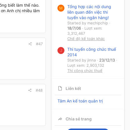
ng biết làm thế nào.
Tổng hợp các nội dung
M
 ơn Anh chị nhiều lắm
liên quan đến việc thi
tuyển vào ngân hàng!
Started by mechipchip
18/7/06
Lượt xem:
3,312,467
Chế độ kế toán khác
#47
Thi tuyển công chức thuế
J
2014
Started by jinna
23/12/13
Lượt xem: 2,903,132
Thi công chức thuế
Liên kết
#48
Tâm An kế toán quản trị
Chia sẻ trang