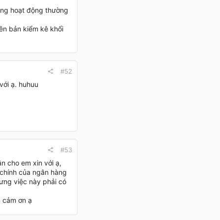
ung hoạt động thường
n bản kiểm kê khối
#52
với ạ. huhuu
#53
n cho em xin với ạ,
ở chính của ngân hàng
hưng việc này phải có
m cảm ơn ạ