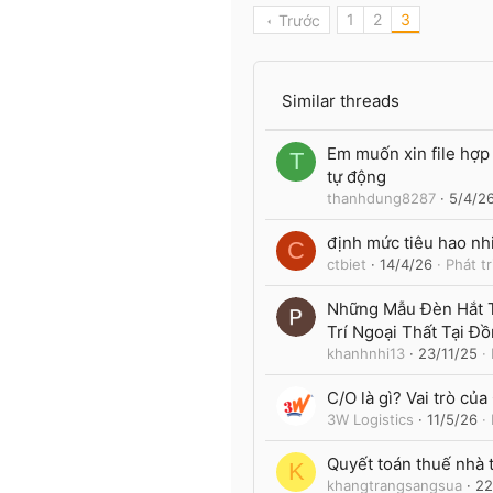
1
1
2
3
Trước
Hà NỘi
Similar threads
Em muốn xin file hợp 
T
tự động
thanhdung8287
5/4/2
định mức tiêu hao nh
C
ctbiet
14/4/26
Phát t
Những Mẫu Đèn Hắt 
Trí Ngoại Thất Tại Đồ
khanhnhi13
23/11/25
C/O là gì? Vai trò củ
3W Logistics
11/5/26
Quyết toán thuế nhà 
K
khangtrangsangsua
22