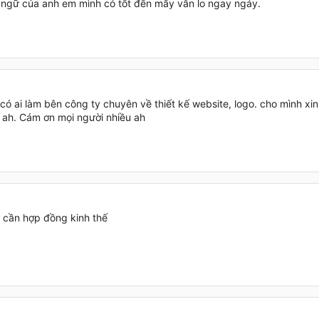
 ngữ của anh em mình có tốt đến mấy vẫn lo ngay ngáy.
 có ai làm bên công ty chuyên về thiết kế website, logo. cho mình x
 ah. Cám ơn mọi người nhiều ah
cần hợp đồng kinh thế