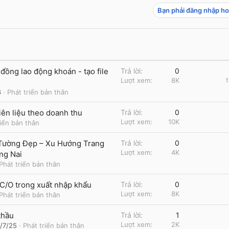
Bạn phải đăng nhập ho
đồng lao động khoán - tạo file
Trả lời
0
Lượt xem
8K
6
Phát triển bản thân
iên liệu theo doanh thu
Trả lời
0
Lượt xem
10K
riển bản thân
Tường Đẹp – Xu Hướng Trang
Trả lời
0
Lượt xem
4K
ng Nai
Phát triển bản thân
a C/O trong xuất nhập khẩu
Trả lời
0
Lượt xem
8K
Phát triển bản thân
thầu
Trả lời
1
Lượt xem
2K
/7/25
Phát triển bản thân