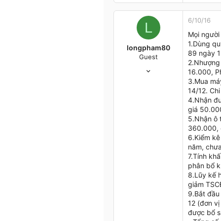
3
3
6/10/16
L
35
Mọi người 
Thành phố Hồ Chí MInh
1.Dùng qu
longpham80
89 ngày 1
Guest
2.Nhượng 
5/10/16
16.000, Ph
0
3.Mua máy 
0
14/12. Chi
1
4.Nhận đư
giá 50.000
31
5.Nhận ô 
360.000, 
6.Kiểm kê
năm, chưa
7.Tính khấ
phân bổ k
8.Lũy kế
giảm TSCĐ
9.Bắt đầu 
12 (đơn vị
được bổ 