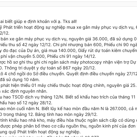
ai biết giúp e định khoản với ạ. Tks all!
ỹ Phát triển hoạt động sự nghiệp mua xe gắn máy phục vụ dịch vụ, 6
2/12.
bán xe gắn máy phục vụ dịch vụ, nguyên giá 36.000, đã sử dụng 0
iếu thu số 42 ngày 12/12. Chi phí nhượng bán 600, Phiếu chi 90 nga
đo đạc của Dự án, giá mua 140.000, Giấy rút dự toán kiêm chuyển 
 phí vận chuyển 5.000, Phiếu chi 91 ngày 14/12.
ợc hồ sơ ghi thu ghi chi ngân sách máy photocopy nhận viện trợ Dự
. Thông tri duyệt y dự toán số 867 ngày 20/12.
tô 4 chổ ngồi do Sở điều chuyển. Quyết định điều chuyển ngày 27/
đã sử dụng 10 năm.
 phát hiện thiếu 01 máy chiếu thuộc hoạt động chính, nguyên giá 2
 xác định nguyên nhân.
u hao TSCĐ dịch vụ tháng 12/N. Biết số khấu hao trích của tháng 11 la
hấu hao số 12 ngày 28/12.
 hao mòn cuối năm N. Biết lũy kế hao mòn đầu năm N là 267.000, cả 
 trong tháng 12. Bảng tính hao mòn ngày 29/12.
tính khấu hao nhà kho, máy điều hòa thuộc ngân sách cấp có dùn
 được phép phân bổ theo cơ cấu nguồn thu, nguồn kinh phí của đơn vị
sung quỹ Phát triển hoạt động sự nghiệp.