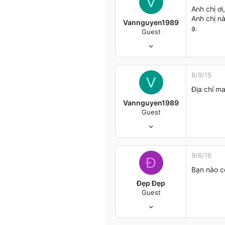
V
Anh chị ơ
Anh chị n
Vannguyen1989
ạ.
Guest
8/9/15
0
0
0
8/9/15
V
37
Địa chỉ ma
Vannguyen1989
Guest
8/9/15
0
0
0
9/6/16
Đ
37
Bạn nào c
Đẹp Đẹp
Guest
13/6/15
12
0