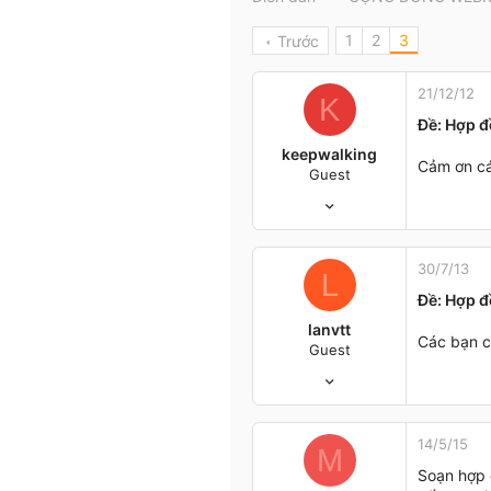
t
e
1
2
3
Trước
r
21/12/12
K
Ðề: Hợp 
keepwalking
Cảm ơn cá
Guest
21/12/12
0
0
0
30/7/13
L
34
Ðề: Hợp 
Binh Dinh
lanvtt
Các bạn c
Guest
30/7/13
1
0
0
14/5/15
M
Hanoi
Soạn hợp 