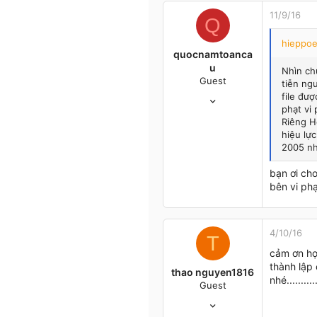
1
11/9/16
Q
49
hieppoe
quocnamtoanca
u
Nhìn ch
Guest
tiễn ng
11/9/16
file đượ
phạt vi
6
Riêng H
0
hiệu lực
1
2005 nh
Hà Nội
bạn ơi ch
bên vi ph
4/10/16
T
cảm ơn hợ
thành lập 
thao nguyen1816
nhé............
Guest
3/8/16
15