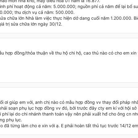
́ hao mòn nhà kho, máy điều hòa 01 năm là 16.877.
inh phí hoạt động cả năm: 5.000.000; nguồn phí cả năm để lại bổ s
0.000; thu dịch vụ cả năm: 500.000.
 sửa chữa lớn Nhà làm việc thực hiện dở dang cuối năm 1.200.000. Biê
 giá trị sửa chữa lớn ngày 30/12.
u hợp đồng/thỏa thuận về thu hộ chi hộ, cao thủ nào có cho em xin 
ối ơi giúp em với, anh chị nào có mẫu hợp đồng vv thay đổi pháp nhâ
hải soạn phụ lục hợp đồng vv đó, bởi trước đây cty em kí với hội s
i phí lại do chi nhánh thanh toán vậy nên phải xuất hđ cho ông cn n
ng phụ lục.
o đã từng làm cho e xin với ạ. E phải hoàn tất thủ tục trước 14/12 e