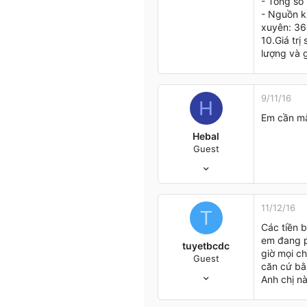
- Tổng sô
- Nguồn k
xuyên: 36
10.Giá trị
lượng và
9/11/16
H
Em cần mẫ
Hebal
Guest
9/11/16
1
0
1
11/12/16
T
40
Các tiền b
em đang p
tuyetbcdc
giờ mọi ch
Guest
căn cứ bằ
15/10/10
Anh chị nà
1
0