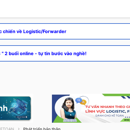
c chiến về Logistic/Forwarder
" 2 buổi online - tự tin bước vào nghề!
KETOAN
Phát triển bản thân