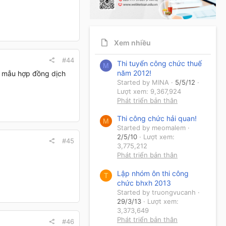
Xem nhiều
#44
Thi tuyển công chức thuế
M
năm 2012!
in mẫu hợp đồng dịch
Started by MINA
5/5/12
Lượt xem: 9,367,924
Phát triển bản thân
Thi công chức hải quan!
M
Started by meomalem
2/5/10
Lượt xem:
#45
3,775,212
Phát triển bản thân
Lập nhóm ôn thi công
T
chức bhxh 2013
Started by truongvucanh
29/3/13
Lượt xem:
3,373,649
Phát triển bản thân
#46