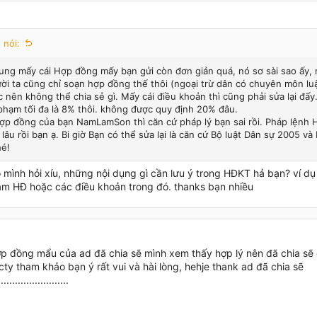
 nói:
ung mấy cái Hợp đồng mấy bạn gửi còn đơn giản quá, nó sơ sài sao ấy,
ười ta cũng chỉ soạn hợp đồng thế thôi (ngoại trừ dân có chuyên môn lu
c nên không thể chia sẻ gì. Mấy cái điều khoản thì cũng phải sửa lại đấy
 phạm tối đa là 8% thôi. không được quy định 20% đâu.
ợp đồng của bạn NamLamSon thì căn cứ pháp lý bạn sai rồi. Pháp lệnh 
 lâu rồi bạn ạ. Bi giờ Bạn có thể sửa lại là căn cứ Bộ luật Dân sự 2005 v
é!
o mình hỏi xíu, những nội dụng gì cần lưu ý trong HĐKT hả bạn? ví d
ạm HĐ hoặc các điều khoản trong đó. thanks bạn nhiều
p đồng mẩu của ad đã chia sẽ mình xem thấy hợp lý nên đã chia sẽ
cty tham khảo bạn ý rất vui và hài lòng, hehje thank ad đã chia sẽ
.......................