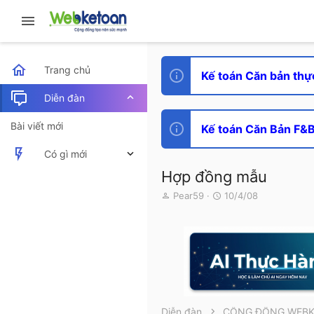
Trang chủ
Kế toán Căn bản thự
Diễn đàn
Bài viết mới
Kế toán Căn Bản F&B 
Có gì mới
Hợp đồng mẫu
Bài viết mới
T
N
Pear59
10/4/08
h
g
Hoạt động mới nhất
r
à
e
y
a
g
d
ử
s
i
t
a
r
Diễn đàn
CỘNG ĐỒNG WEB