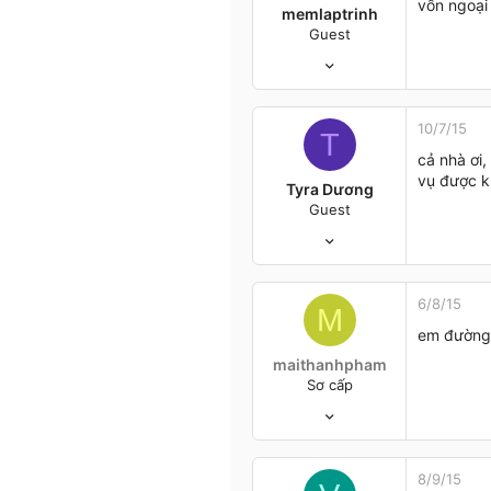
vốn ngoại
memlaptrinh
Guest
14/5/15
3
0
1
10/7/15
T
Hải Dương
cả nhà ơi,
www.tranhsondau360.com
vụ được k
Tyra Dương
Guest
10/7/15
0
0
0
6/8/15
M
em đường 
maithanhpham
Sơ cấp
6/4/15
43
2
8
8/9/15