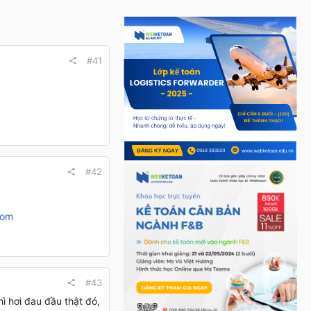
#41
#42
com
#43
ì hơi đau đầu thật đó,