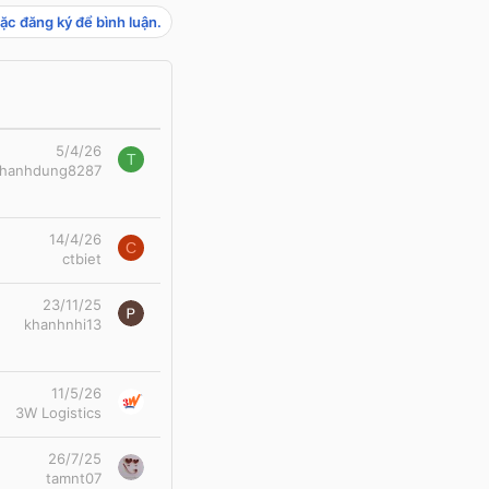
ặc đăng ký để bình luận.
5/4/26
T
thanhdung8287
14/4/26
C
ctbiet
23/11/25
khanhnhi13
11/5/26
3W Logistics
26/7/25
tamnt07