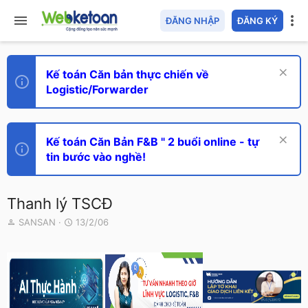
ĐĂNG NHẬP
ĐĂNG KÝ
Kế toán Căn bản thực chiến về
Logistic/Forwarder
Kế toán Căn Bản F&B " 2 buổi online - tự
tin bước vào nghề!
Thanh lý TSCĐ
T
N
SANSAN
13/2/06
h
g
r
à
e
y
a
g
d
ử
s
i