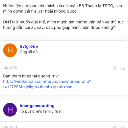
Nhân tiện các pác cho mình xin cái mẫu BB Thanh lý TSCĐ, sao
mình down cái file .rar hoài không được.
DNTN X muốn giải thể, mình muốn tìm những văn bản và thủ tục
hướng dẫn cái zụ này, các pác giúp mình luôn được không?
hvtgroup
H
Ông lái đò...
14/2/06
#2
Bạn tham khảo tại đường link:
http://webketoan.com/forum/showthread.php?
t=12729&highlight=thanh+lý+tài+sản
hoangaccounting
H
To put one's family first
14/2/06
#3