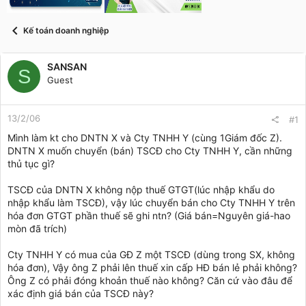
t
a
r
Kế toán doanh nghiệp
t
e
r
SANSAN
S
Guest
13/2/06
#1
Mình làm kt cho DNTN X và Cty TNHH Y (cùng 1Giám đốc Z).
DNTN X muốn chuyển (bán) TSCĐ cho Cty TNHH Y, cần những
thủ tục gì?
TSCĐ của DNTN X không nộp thuế GTGT(lúc nhập khẩu do
nhập khẩu làm TSCĐ), vậy lúc chuyển bán cho Cty TNHH Y trên
hóa đơn GTGT phần thuế sẽ ghi ntn? (Giá bán=Nguyên giá-hao
mòn đã trích)
Cty TNHH Y có mua của GĐ Z một TSCĐ (dùng trong SX, không
hóa đơn), Vậy ông Z phải lên thuế xin cấp HĐ bán lẻ phải không?
Ông Z có phải đóng khoản thuế nào không? Căn cứ vào đâu để
xác định giá bán của TSCĐ này?