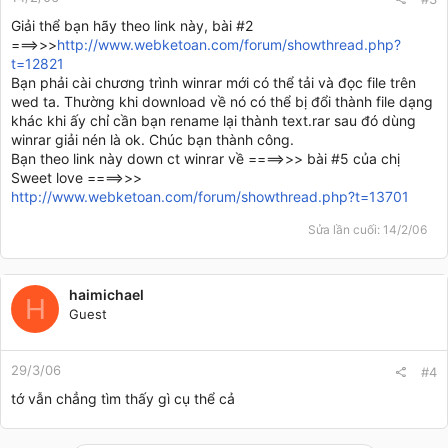
Giải thể bạn hãy theo link này, bài #2
===>>>
http://www.webketoan.com/forum/showthread.php?
t=12821
Bạn phải cài chương trình winrar mới có thể tải và đọc file trên
wed ta. Thường khi download về nó có thể bị đổi thành file dạng
khác khi ấy chỉ cần bạn rename lại thành text.rar sau đó dùng
winrar giải nén là ok. Chúc bạn thành công.
Bạn theo link này down ct winrar về ====>>> bài #5 của chị
Sweet love ====>>>
http://www.webketoan.com/forum/showthread.php?t=13701
Sửa lần cuối:
14/2/06
haimichael
H
Guest
29/3/06
#4
tớ vẫn chẳng tìm thấy gì cụ thể cả