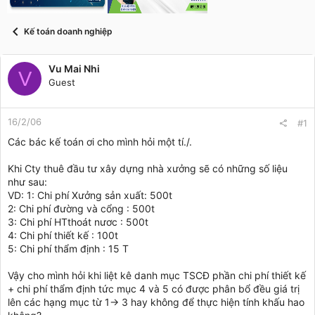
t
a
r
Kế toán doanh nghiệp
t
e
r
Vu Mai Nhi
V
Guest
16/2/06
#1
Các bác kế toán ơi cho mình hỏi một tí./.
Khi Cty thuê đầu tư xây dựng nhà xưởng sẽ có những số liệu
như sau:
VD: 1: Chi phí Xưởng sản xuất: 500t
2: Chi phí đường và cổng : 500t
3: Chi phí HTthoát nươc : 500t
4: Chi phí thiết kế : 100t
5: Chi phí thẩm định : 15 T
Vậy cho mình hỏi khi liệt kê danh mục TSCĐ phần chi phí thiết kế
+ chi phí thẩm định tức mục 4 và 5 có được phân bổ đều giá trị
lên các hạng mục từ 1-> 3 hay không để thực hiện tính khấu hao