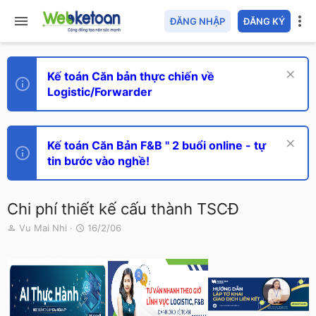
ĐĂNG NHẬP
ĐĂNG KÝ
Kế toán Căn bản thực chiến về
Logistic/Forwarder
Kế toán Căn Bản F&B " 2 buổi online - tự
tin bước vào nghề!
Chi phí thiết kế cấu thành TSCĐ
T
N
Vu Mai Nhi
16/2/06
h
g
r
à
e
y
a
g
d
ử
s
i