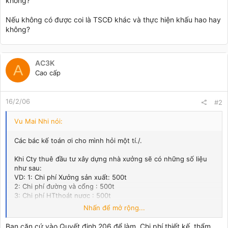
không?
Nếu không có được coi là TSCĐ khác và thực hiện khấu hao hay
không?
AC3K
A
Cao cấp
16/2/06
#2
Vu Mai Nhi nói:
Các bác kế toán ơi cho mình hỏi một tí./.
Khi Cty thuê đầu tư xây dựng nhà xưởng sẽ có những số liệu
như sau:
VD: 1: Chi phí Xưởng sản xuất: 500t
2: Chi phí đường và cổng : 500t
3: Chi phí HTthoát nươc : 500t
4: Chi phí thiết kế : 100t
Nhấn để mở rộng...
5: Chi phí thẩm định : 15 T
Bạn căn cứ vào Quyết định 206 để làm, Chi phí thiết kế, thẩm