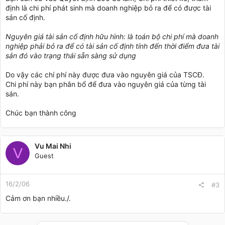
Vậy cho mình hỏi khi liệt kê danh mục TSCĐ phần chi phí thiết
định là chi phí phát sinh mà doanh nghiệp bỏ ra để có được tài
kế + chi phí thẩm định tức mục 4 và 5 có được phân bổ đều
sản cố định.
giá trị lên các hạng mục từ 1-> 3 hay không để thực hiện tính
khấu hao không?
Nguyên giá tài sản cố định hữu hình: là toán bộ chi phí mà doanh
nghiệp phải bỏ ra để có tài sản cố định tính đến thời điểm đưa tài
Nếu không có được coi là TSCĐ khác và thực hiện khấu hao
sản đó vào trạng thái sẵn sàng sử dụng
hay không?
Do vậy các chí phí này được đưa vào nguyên giá của TSCĐ.
Chi phí này bạn phân bổ để đưa vào nguyên giá của từng tài
sán.
Chúc bạn thành công
Vu Mai Nhi
V
Guest
16/2/06
#3
Cảm ơn bạn nhiều./.