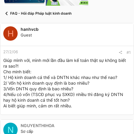
t
a
r
FAQ - Hỏi đáp Pháp luật kinh doanh
t
e
r
hanhvcb
H
Guest
27/2/06
#1
Giúp mình với, mình mới lần đầu làm kế toán thật sự không biết
ra sao?!
Cho minh biết:
1/ Hộ kinh doanh cá thể và DNTN khác nhau như thế nao?
2/ Vốn hộ kinh doanh quy định là bao nhiêu?
3/Vốn DNTN quy định là bao nhiêu?
4/Nếu có vốn (TSCĐ phục vụ SXKD) nhiều thì đăng ký DNTN
hay hộ kinh doanh cá thể tốt hơn?
Ai biết giúp minh, cảm ơn rất nhiều.
NGUYENTHIHOA
N
Sơ cấp