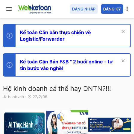
ĐĂNG NHẬP
ĐĂNG KÝ
Kế toán Căn bản thực chiến về
Logistic/Forwarder
Kế toán Căn Bản F&B " 2 buổi online - tự
tin bước vào nghề!
Hộ kinh doanh cá thể hay DNTN?!!!
T
N
hanhvcb
27/2/06
h
g
r
à
e
y
a
g
d
ử
s
i