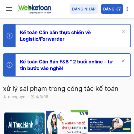
ĐĂNG NHẬP
ĐĂNG KÝ
Kế toán Căn bản thực chiến về
Logistic/Forwarder
Kế toán Căn Bản F&B " 2 buổi online - tự
tin bước vào nghề!
xử lý sai phạm trong công tác kế toán
T
N
dmnguyet
4/3/06
h
g
r
à
e
y
a
g
d
ử
s
i