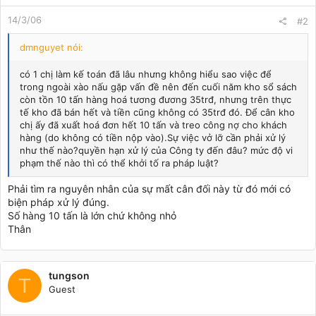
14/3/06
#2
dmnguyet nói:
có 1 chị làm kế toán đã lâu nhưng không hiểu sao việc để
trong ngoài xào nấu gặp vấn đề nên đến cuối năm kho sổ sách
còn tồn 10 tấn hàng hoá tương đương 35trđ, nhưng trên thực
tế kho đã bán hết và tiền cũng không có 35trđ đó. Để cân kho
chị ấy đã xuất hoá đơn hết 10 tấn và treo công nợ cho khách
hàng (do không có tiền nộp vào).Sự việc vở lỡ cần phải xử lý
như thế nào?quyền hạn xử lý của Công ty đến đâu? mức độ vi
phạm thế nào thì có thể khởi tố ra pháp luật?
Phải tìm ra nguyên nhân của sự mất cân đối này từ đó mới có
biện pháp xử lý đúng.
Số hàng 10 tấn là lớn chứ không nhỏ
Thân
tungson
T
Guest