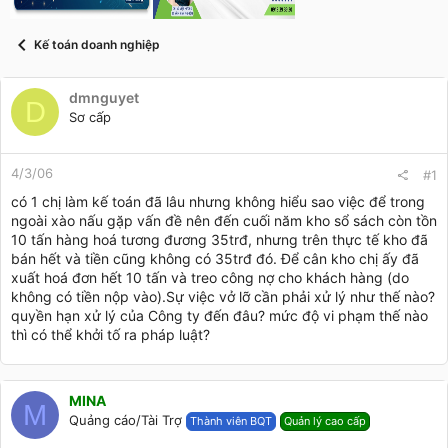
t
a
r
Kế toán doanh nghiệp
t
e
r
dmnguyet
D
Sơ cấp
4/3/06
#1
có 1 chị làm kế toán đã lâu nhưng không hiểu sao việc để trong
ngoài xào nấu gặp vấn đề nên đến cuối năm kho sổ sách còn tồn
10 tấn hàng hoá tương đương 35trđ, nhưng trên thực tế kho đã
bán hết và tiền cũng không có 35trđ đó. Để cân kho chị ấy đã
xuất hoá đơn hết 10 tấn và treo công nợ cho khách hàng (do
không có tiền nộp vào).Sự việc vở lỡ cần phải xử lý như thế nào?
quyền hạn xử lý của Công ty đến đâu? mức độ vi phạm thế nào
thì có thể khởi tố ra pháp luật?
MINA
M
Quảng cáo/Tài Trợ
Thành viên BQT
Quản lý cao cấp