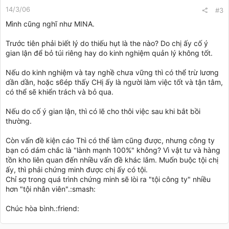
14/3/06
#3
Mình cũng nghĩ như MINA.
Trước tiên phải biết lý do thiếu hụt là the nào? Do chị ấy cố ý
gian lận để bỏ túi riêng hay do kinh nghiệm quản lý không tốt.
Nếu do kinh nghiệm và tay nghề chưa vững thì có thể trừ lương
dần dần, hoặc s6ép thấy CHị ấy là người làm việc tốt và tận tâm,
có thể sẽ khiển trách và bỏ qua.
Nếu do cố ý gian lận, thì có lẽ cho thôi việc sau khi bắt bồi
thường.
Còn vấn đề kiện cáo Thì có thể làm cũng được, nhưng công ty
bạn có dám chắc là "lành mạnh 100%" không? Vì vật tư và hàng
tồn kho liên quan đến nhiều vấn đề khác lắm. Muốn buộc tội chị
ấy, thì phải chứng minh được chị ấy có tội.
Chỉ sợ trong quá trình chứng minh sẽ lòi ra "tội công ty" nhiều
hơn "tội nhân viên".:smash:
Chúc hòa bình.:friend: