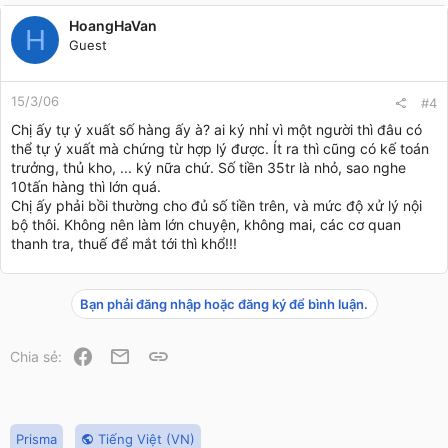
HoangHaVan
H
Guest
15/3/06
#4
Chị ấy tự ý xuất số hàng ấy à? ai ký nhỉ vì một người thì đâu có
thể tự ý xuất mà chứng từ hợp lý được. Ít ra thì cũng có kế toán
trưởng, thủ kho, ... ký nữa chứ. Số tiền 35tr là nhỏ, sao nghe
10tấn hàng thì lớn quá.
Chị ấy phải bồi thường cho đủ số tiền trên, và mức độ xử lý nội
bộ thôi. Không nên làm lớn chuyện, không mai, các cơ quan
thanh tra, thuế để mắt tới thì khổ!!!
Bạn phải đăng nhập hoặc đăng ký để bình luận.
Facebook
Email
Link
Chia sẻ:
Prisma
Tiếng Việt (VN)