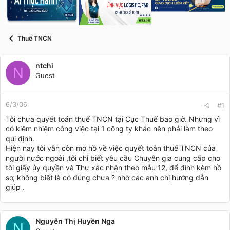
s
i
t
a
r
Thuế TNCN
t
e
r
ntchi
N
Guest
6/3/06
#1
Tôi chưa quyết toán thuế TNCN tại Cục Thuế bao giờ. Nhưng vì
có kiêm nhiệm công việc tại 1 công ty khác nên phải làm theo
qui định.
Hiện nay tôi vẫn còn mơ hồ về việc quyết toán thuế TNCN của
người nước ngoài ,tôi chỉ biết yêu cầu Chuyên gia cung cấp cho
tôi giấy ủy quyền và Thư xác nhận theo mẫu 12, để đính kèm hồ
sơ, không biết là có đúng chưa ? nhờ các anh chị hướng dẫn
giúp .
Nguyễn Thị Huyền Nga
N