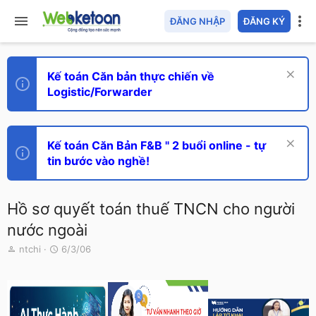
ĐĂNG NHẬP
ĐĂNG KÝ
Kế toán Căn bản thực chiến về
Logistic/Forwarder
Kế toán Căn Bản F&B " 2 buổi online - tự
tin bước vào nghề!
Hồ sơ quyết toán thuế TNCN cho người
nước ngoài
T
N
ntchi
6/3/06
h
g
r
à
e
y
a
g
d
ử