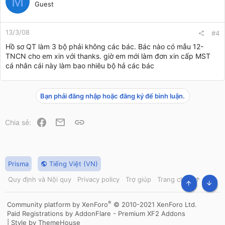
M
Guest
13/3/08
#4
Hồ sơ QT làm 3 bộ phải không các bác. Bác nào có mẫu 12-
TNCN cho em xin với thanks. giờ em mới làm đơn xin cấp MST
cá nhân cái này làm bao nhiêu bộ hả các bác
Bạn phải đăng nhập hoặc đăng ký để bình luận.
Facebook
Email
Link
Chia sẻ:
Prisma
Tiếng Việt (VN)
Quy định và Nội quy
Privacy policy
Trợ giúp
Trang chủ
R
S
TOP
BOT
S
®
Community platform by XenForo
© 2010-2021 XenForo Ltd.
Paid Registrations by
AddonFlare - Premium XF2 Addons
|
Style by ThemeHouse