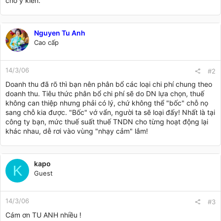
cho ý kiến.
Nguyen Tu Anh
Cao cấp
14/3/06
#2
Doanh thu đã rõ thì bạn nên phân bổ các loại chi phí chung theo
doanh thu. Tiêu thức phân bổ chi phí sẽ do DN lựa chọn, thuế
không can thiệp nhưng phải có lý, chứ không thể "bốc" chỗ nọ
sang chỗ kia được. "Bốc" vớ vẩn, người ta sẽ loại đấy! Nhất là tại
công ty bạn, mức thuế suất thuế TNDN cho từng hoạt động lại
khác nhau, dễ rơi vào vùng "nhạy cảm" lắm!
kapo
K
Guest
14/3/06
#3
Cám ơn TU ANH nhiều !