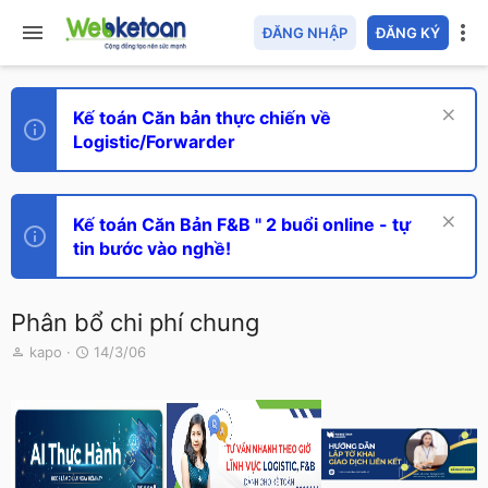
ĐĂNG NHẬP
ĐĂNG KÝ
Kế toán Căn bản thực chiến về
Logistic/Forwarder
Kế toán Căn Bản F&B " 2 buổi online - tự
tin bước vào nghề!
Phân bổ chi phí chung
T
N
kapo
14/3/06
h
g
r
à
e
y
a
g
d
ử
s
i