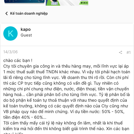
t
a
r
Kế toán doanh nghiệp
t
e
r
kapo
K
Guest
14/3/06
#1
chào các bạn !
Cty tôi chuyên gia công in và thêu hàng may, mỗi lĩnh vực lại áp
1 mức thuế suất thuế TNDN khác nhau. Vì vậy tôi phải hạch toán
lãi lỗ riêng cho từng lĩnh vực. Về doanh thu thì rõ rồi. Còn chi phí
thì các CP trực tiếp cũng không có vấn đề gì. Tuy nhiên có
những chi phí chung như điện, nước, điện thoại, tiền vận chuyển
hàng hoá... cần phải phân bổ cho từng lĩnh vực. Tỷ lệ phân bổ là
do bộ phận kế toán tự thoả thuận với nhau theo quyết định của
kế toán trưởng, không có các quyết định nào của Cty cũng như
VB pháp quy nào để minh chứng. Ví dụ tiền nước: 50% - 50%,
tiền điện 40% - 60%...
Tôi cảm thấy mấy cái tỷ lệ này không ổn lắm, nhất là khi thuế
kiểm tra mà hỏi đến thì không biết giải trình thế nào. Xin các bạn