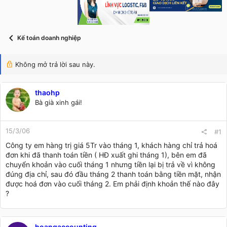
s
i
t
a
r
Kế toán doanh nghiệp
t
e
r
Không mở trả lời sau này.
thaohp
Bà già xinh gái!
15/3/06
#1
Công ty em hàng trị giá 5Tr vào tháng 1, khách hàng chỉ trả hoá
đơn khi đã thanh toán tiền ( HĐ xuất ghi tháng 1), bên em đã
chuyển khoản vào cuối tháng 1 nhưng tiền lại bị trả về vì không
đúng địa chỉ, sau đó đầu tháng 2 thanh toán bằng tiền mặt, nhận
được hoá đơn vào cuối tháng 2. Em phải định khoản thế nào đây
?
hoangaccounting