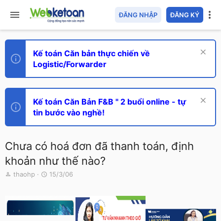
ĐĂNG NHẬP
ĐĂNG KÝ
Kế toán Căn bản thực chiến về
Logistic/Forwarder
Kế toán Căn Bản F&B " 2 buổi online - tự
tin bước vào nghề!
Chưa có hoá đơn đã thanh toán, định
khoản như thế nào?
T
N
thaohp
15/3/06
h
g
r
à
e
y
a
g
d
ử