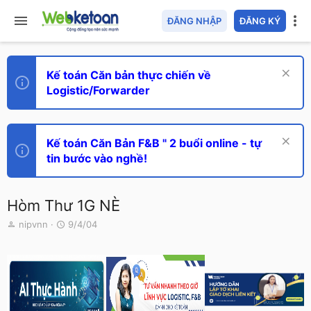
ĐĂNG NHẬP
ĐĂNG KÝ
Kế toán Căn bản thực chiến về
Logistic/Forwarder
Kế toán Căn Bản F&B " 2 buổi online - tự
tin bước vào nghề!
Hòm Thư 1G NÈ
T
N
nipvnn
9/4/04
h
g
r
à
e
y
a
g
d
ử
s
i