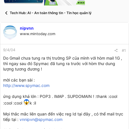
t
a
r
Tech Hub: AI - An toàn thông tin - Tin học quản lý
t
e
r
nipvnn
www.mintoday.com
9/4/04
#1
Do Gmail chưa tung ra thị trường SP của mình với hòm mail 1G ,
thì ngay sau đó Spymac đã tung ra trước với hòm thư dung
lượng tương đương !
mời các bạn sài :
http://www.spymac.com
ứng dụng khá lớn : POP3 . IMAP . SUPDOMAIN ! :thank :cool
:cool :cool
k :il
Mọi thắc mắc liên quan đến việc reg Id tại đây , có thể mail trực
tiếp tại :
vnnipvn@spymac.com