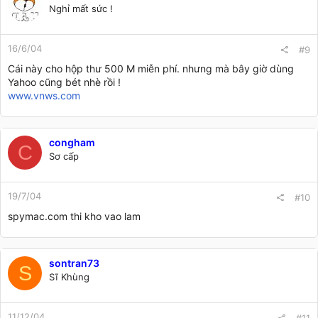
Nghỉ mất sức !
16/6/04
#9
Cái này cho hộp thư 500 M miễn phí. nhưng mà bây giờ dùng
Yahoo cũng bét nhè rồi !
www.vnws.com
congham
C
Sơ cấp
19/7/04
#10
spymac.com thi kho vao lam
sontran73
S
Sĩ Khùng
11/12/04