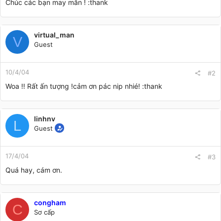
Chúc các bạn may mắn ! :thank
virtual_man
V
Guest
10/4/04
#2
Woa !! Rất ấn tượng !cảm ơn pác nip nhié! :thank
linhnv
L
Guest
17/4/04
#3
Quá hay, cám ơn.
congham
C
Sơ cấp