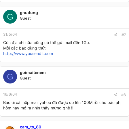
gnudung
G
Guest
31/5/04
#7
Còn địa chỉ nữa cũng có thể gửi mail đến 1Gb.
Mời các bác dùng thử:
http://www.yousendit.com
goimaitenem
G
Guest
16/6/04
#8
Bác ơi cái hộp mail yahoo đã được up lên 100M rồi các bác ạh,
hôm nay mở ra nhìn thấy mừng ghê !!
cam_to_80