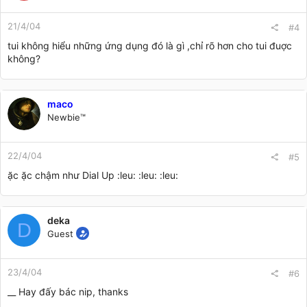
21/4/04
#4
tui không hiểu những ứng dụng đó là gì ,chỉ rõ hơn cho tui đuợc
không?
maco
Newbie™
22/4/04
#5
ặc ặc chậm như Dial Up :leu: :leu: :leu:
deka
D
Guest
23/4/04
#6
__ Hay đấy bác nip, thanks