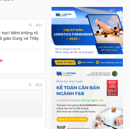
#21
p học! Mình không rõ
Cô giáo Dung và Thầy
w
#22