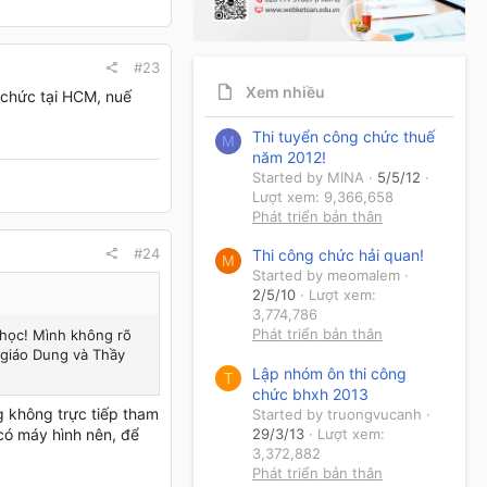
#23
Xem nhiều
 chức tại HCM, nuế
Thi tuyển công chức thuế
.
M
năm 2012!
Started by MINA
5/5/12
Lượt xem: 9,366,658
Phát triển bản thân
#24
Thi công chức hải quan!
M
Started by meomalem
2/5/10
Lượt xem:
3,774,786
Phát triển bản thân
 học! Mình không rõ
 giáo Dung và Thầy
Lập nhóm ôn thi công
T
chức bhxh 2013
g không trực tiếp tham
Started by truongvucanh
29/3/13
Lượt xem:
 có máy hình nên, để
3,372,882
Phát triển bản thân