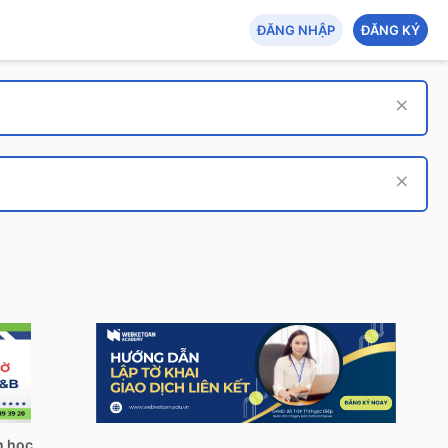
ĐĂNG NHẬP
ĐĂNG KÝ
Tech Hub: AI - An toàn thông tin - Tin học quản lý