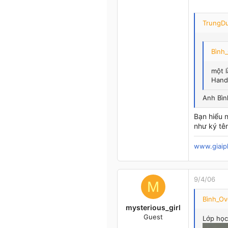
Nha Trang
TrungDu
Bình
một l
Hand
Anh Bìn
Bạn hiểu 
như ký tên
www.giaip
9/4/06
M
Bình_Ov
mysterious_girl
Guest
Lớp học
1/9/05