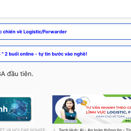
c chiến về Logistic/Forwarder
" 2 buổi online - tự tin bước vào nghề!
A đầu tiên.
THÔNG TIN CẦN BIẾT VÀ HỎI ĐÁP NGHIỆP VỤ