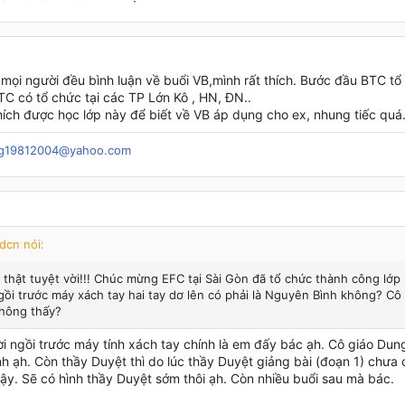
 mọi người đều bình luận về buổi VB,mình rất thích. Bước đầu BTC tổ
TC có tổ chức tại các TP Lớn Kô , HN, ĐN..
thích được học lớp này để biết về VB áp dụng cho ex, nhung tiếc quá
g19812004@yahoo.com
dcn nói:
 thật tuyệt vời!!! Chúc mừng EFC tại Sài Gòn đã tổ chức thành công lớp
gồi trước máy xách tay hai tay dơ lên có phải là Nguyên Bình không? Cô
hông thấy?
i ngồi trước máy tính xách tay chính là em đấy bác ạh. Cô giáo Dun
h ạh. Còn thầy Duyệt thì do lúc thầy Duyệt giảng bài (đoạn 1) chưa
ậy. Sẽ có hình thầy Duyệt sớm thôi ạh. Còn nhiều buổi sau mà bác.