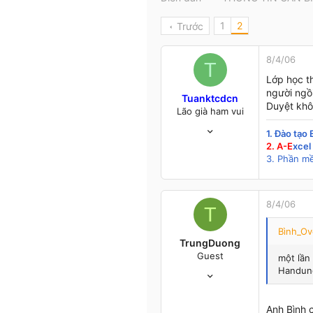
t
e
1
2
Trước
r
8/4/06
T
Lớp học t
người ngồ
Tuanktcdcn
Duyệt khô
Lão già ham vui
18/6/04
1. Đào tạo
549
2. A-E
xcel
52
3. Phần m
28
49
Hà Nội
8/4/06
T
www.bluesofts.net
Bình_Ov
TrungDuong
Guest
một lần
10/1/06
Handung
24
0
Anh Bình 