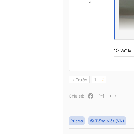
358
1
0
...close to you...
www.tangvo.us.ms
"Ô Vờ" làm
1
2
Trước
Facebook
Email
Link
Chia sẻ:
Prisma
Tiếng Việt (VN)