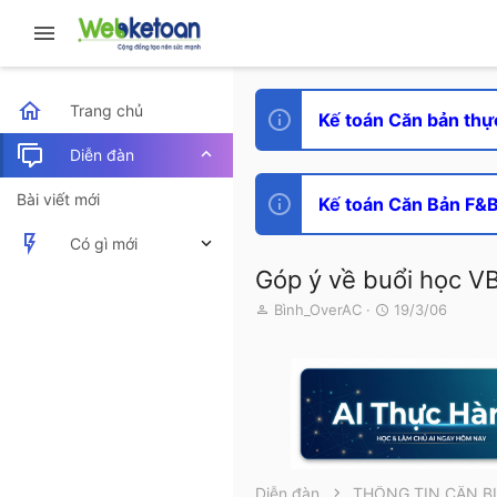
Trang chủ
Kế toán Căn bản thự
Diễn đàn
Bài viết mới
Kế toán Căn Bản F&B 
Có gì mới
Góp ý về buổi học VB
Bài viết mới
T
N
Bình_OverAC
19/3/06
h
g
Hoạt động mới nhất
r
à
e
y
a
g
d
ử
s
i
t
a
r
Diễn đàn