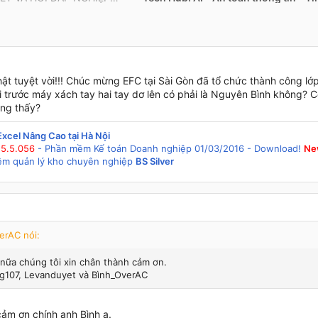
hật tuyệt vời!!! Chúc mừng EFC tại Sài Gòn đã tổ chức thành công lớ
i trước máy xách tay hai tay dơ lên có phải là Nguyên Bình không? 
ng thấy?
 Excel Nâng Cao tại Hà Nội
5.5.056
- Phần mềm Kế toán Doanh nghiệp 01/03/2016 - Download!
Ne
ềm quản lý kho chuyên nghiệp
BS Silver
erAC nói:
 nữa chúng tôi xin chân thành cảm ơn.
107, Levanduyet và Bình_OverAC
cảm ơn chính anh Bình ạ.