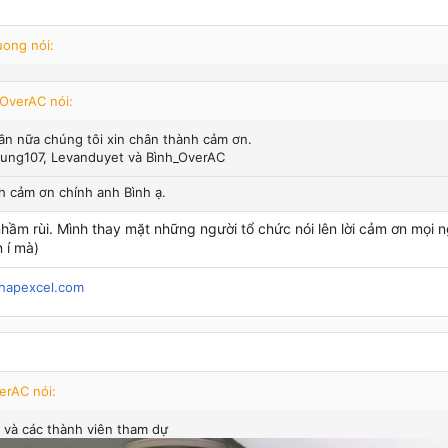
ong nói:
_OverAC nói:
ần nữa chúng tôi xin chân thành cảm ơn.
ung107, Levanduyet và Bình_OverAC
h cảm ơn chính anh Bình ạ.
nhầm rùi. Mình thay mặt những người tổ chức nói lên lời cảm ơn mọi 
 í mà)
hapexcel.com
erAC nói:
 và các thành viên tham dự