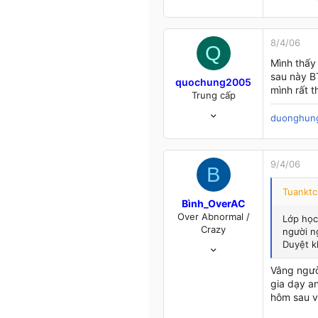
0
Iraq
8/4/06
Q
Mình thấy
sau này B
quochung2005
mình rất 
Trung cấp
20/10/05
duonghun
99
0
16
9/4/06
B
45
DA NANG
Tuanktc
Bình_OverAC
Over Abnormal /
Lớp học
Crazy
người n
14/5/04
Duyệt k
845
Vâng ngườ
11
gia dạy an
18
hôm sau v
44