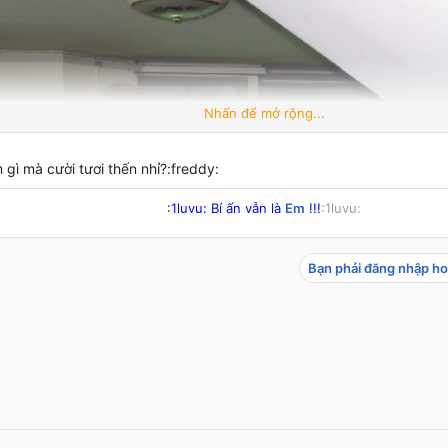
Nhấn để mở rộng...
 gì mà cười tươi thến nhỉ?:freddy:
:1luvu: Bí ấn vẫn là
Em
!!!
:1luvu:​
Bạn phải đăng nhập ho