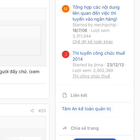
Tổng hợp các nội dung
M
liên quan đến việc thi
tuyển vào ngân hàng!
Started by mechipchip
18/7/06
Lượt xem:
3,311,944
Chế độ kế toán khác
Thi tuyển công chức thuế
J
2014
Started by jinna
23/12/13
Lượt xem: 2,902,360
người đấy chứ. (xem
Thi công chức thuế
Liên kết
Tâm An kế toán quản trị
#25
Chia sẻ trang