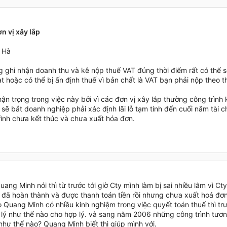
n vị xây lắp
 Hà
g ghi nhận doanh thu và kê nộp thuế VAT đúng thời điểm rất có thể s
t hoặc có thể bị ấn định thuế vì bản chất là VAT bạn phải nộp theo t
ận trọng trong việc này bởi vì các đơn vị xây lắp thường công trình
sẽ bắt doanh nghiệp phải xác định lãi lỗ tạm tính đến cuối năm tài
rình chưa kết thúc và chưa xuất hóa đơn.
ang Minh nói thì từ trước tới giờ Cty mình làm bị sai nhiều lắm vì Cty
h đã hoàn thành và được thanh toán tiền rồi nhưng chưa xuất hoá đơ
o Quang Minh có nhiều kinh nghiệm trong việc quyết toán thuế thì t
ử lý như thế nào cho hợp lý. và sang năm 2006 những công trình tươn
như thế nào? Quang Minh biết thì giúp mình với.