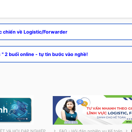
c chiến về Logistic/Forwarder
" 2 buổi online - tự tin bước vào nghề!
THÔNG TIN CẦN BIẾT VÀ HỎI ĐÁP NGHIỆP VỤ
FAQ - Hỏi đáp nghiệp vụ Kế toán