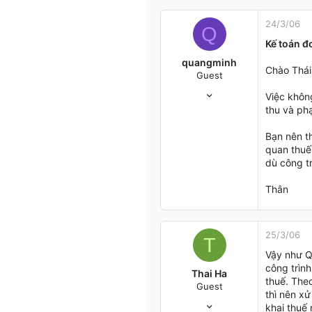
24/3/06
Q
Kế toán đơ
quangminh
Chào Thái
Guest
24/3/06
Việc khôn
18
thu và phạ
0
0
Bạn nên th
quan thuế 
Hanoi
dù công t
Thân
25/3/06
T
Vậy như Qu
công trìn
Thai Ha
thuế. The
Guest
thì nên x
7/11/05
khai thuế 