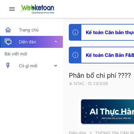
Trang chủ
Kế toán Căn bản thự
Diễn đàn
Bài viết mới
Kế toán Căn Bản F&B 
Có gì mới
Phân bổ chi phí ????
Bài viết mới
T
N
NTAC
23/3/06
h
g
Hoạt động mới nhất
r
à
e
y
a
g
d
ử
s
i
t
a
r
Diễn đàn