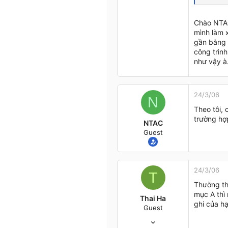
HN
Chào NTAC
mình làm 
gần bằng 
công trìn
như vậy à.
24/3/06
N
Theo tôi, 
trường hợ
NTAC
Guest
24/3/06
T
Thường th
mục A thì 
Thai Ha
ghi của h
Guest
7/11/05