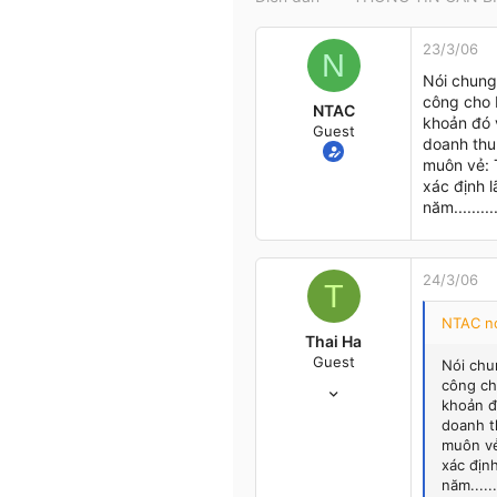
t
e
23/3/06
r
N
Nói chung
công cho 
NTAC
khoản đó 
Guest
doanh thu 
muôn vẻ: T
xác định l
năm.......
24/3/06
T
NTAC nó
Thai Ha
Guest
Nói chu
7/11/05
công ch
khoản đ
15
doanh t
0
muôn vẻ
0
xác địn
47
năm.....