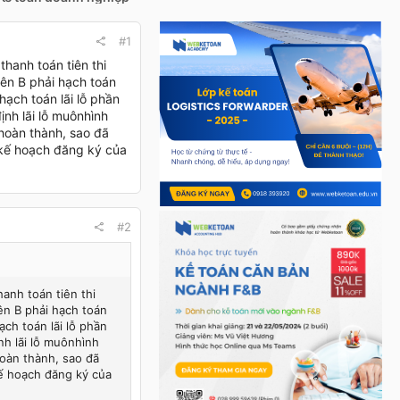
#1
hanh toán tiên thi
bên B phải hạch toán
ạch toán lãi lỗ phần
ịnh lãi lỗ muônhình
 hoàn thành, sao đã
o kế hoạch đăng ký của
#2
anh toán tiên thi
ên B phải hạch toán
ch toán lãi lỗ phần
nh lãi lỗ muônhình
hoàn thành, sao đã
kế hoạch đăng ký của