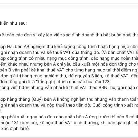
kiến như sau:
 kế toán các đơn vị xây lắp việc xác định doanh thu bắt buộc phải t
hợp Hai bên AB nghiệm thu khối lượng công trình hoặc hạng mục công
 ghi nhận doanh thu và kê thuế VAT của tháng đó. (Vì bản chất VAT l
hợp công trình có nhiều hạng mục công trình, các hạng mục hoàn th
điểm khác nhau nhưng bên A chỉ yêu cầu xuất một hóa đơn tổng cho tổ
ì bên B vẫn phải kê khai thuế VAT cho từng hạng mục tại thời điểm n
 đơn giá trị hạng mục nghiệm thu, để nguyên 3 liên, kê thuế VAT, đến
đơn tổng ghi rõ là "tổng gtrị ctrình cho các hóa đơn123"
hông viết hđơn nhưng vẫn phải kê thuế VAT theo BBNThu, ghi nhận 
hợp hàng tháng (Quý) bên A không nghiệm thu nhưng vẫn thanh toán 
ghi nhận doanh thu và nộp thuế theo tiến độ. Cuối công trình xuất h
i.
hợp phải xuất ngay hóa đơn cho phần bên A ứng trước thì bên B có t
 hoặc 131 (bên có), kê nộp thuế VAT bình thường, khi bàn giao ghi n
xác định lãi lỗ.