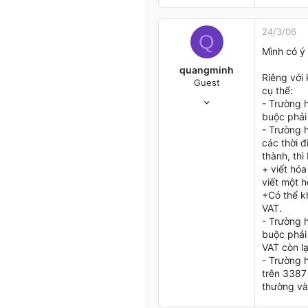
15
0
0
24/3/06
Q
47
Mình có ý 
HN
quangminh
Riêng với
Guest
cụ thể:
24/3/06
- Trường 
18
buộc phải
0
- Trường 
0
các thời 
thành, th
Hanoi
+ viết hóa
viết một h
+Có thể k
VAT.
- Trường 
buộc phải 
VAT còn lạ
- Trường 
trên 3387
thường và 