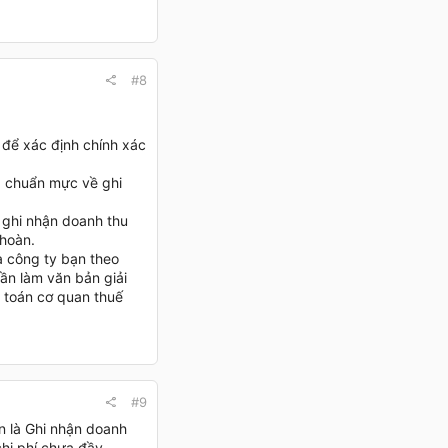
#8
 để xác định chính xác
à chuẩn mực về ghi
c ghi nhận doanh thu
 hoàn.
a công ty bạn theo
ần làm văn bản giải
t toán cơ quan thuế
#9
n là Ghi nhận doanh
chi phí chưa đầy