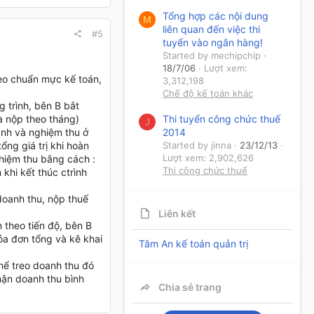
Tổng hợp các nội dung
M
liên quan đến việc thi
#5
tuyển vào ngân hàng!
Started by mechipchip
18/7/06
Lượt xem:
heo chuẩn mực kế toán,
3,312,198
Chế độ kế toán khác
 trình, bên B bắt
Thi tuyển công chức thuế
à nộp theo tháng)
J
2014
ành và nghiệm thu ở
Started by jinna
23/12/13
ng giá trị khi hoàn
Lượt xem: 2,902,626
ghiệm thu bằng cách :
Thi công chức thuế
 khi kết thúc ctrình
doanh thu, nộp thuế
Liên kết
theo tiến độ, bên B
óa đơn tổng và kê khai
Tâm An kế toán quản trị
hể treo doanh thu đó
hận doanh thu bình
Chia sẻ trang