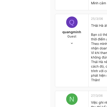
15
Mình cảm 
0
0
47
25/3/06
Q
HN
THái Hà à
quangminh
Bạn có th
Guest
thời điểm 
24/3/06
Theo mình
18
nhận doan
0
Vì khi tha
0
không đún
Thái Hà n
Hanoi
cách đó, 
trình với 
phát hiện 
Thân!
27/3/06
N
Việc ghi 
thu thì kế