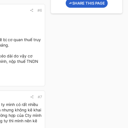
SHARE THIS PAGE
#6
ẽ bị cơ quan thuế truy
háng.
 kéo dài do vậy cơ
 chính, nộp thuế TNDN
#7
 ty mình có rất nhiều
n nhưng không kê khai
rường hợp của Cty mình
g tự thì mình nên kê