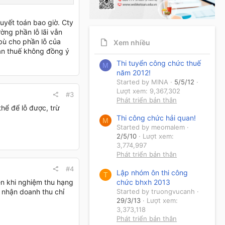
uyết toán bao giờ. Cty
ờng phần lỗ lãi vẫn
bù cho phần lỗ của
Xem nhiều
uan thuế không đồng ý
Thi tuyển công chức thuế
M
năm 2012!
Started by MINA
5/5/12
Lượt xem: 9,367,302
#3
Phát triển bản thân
hể để lỗ được, trừ
Thi công chức hải quan!
M
Started by meomalem
2/5/10
Lượt xem:
3,774,997
Phát triển bản thân
#4
Lập nhóm ôn thi công
T
chức bhxh 2013
n khi nghiệm thu hạng
Started by truongvucanh
i nhận doanh thu chỉ
29/3/13
Lượt xem:
3,373,118
Phát triển bản thân