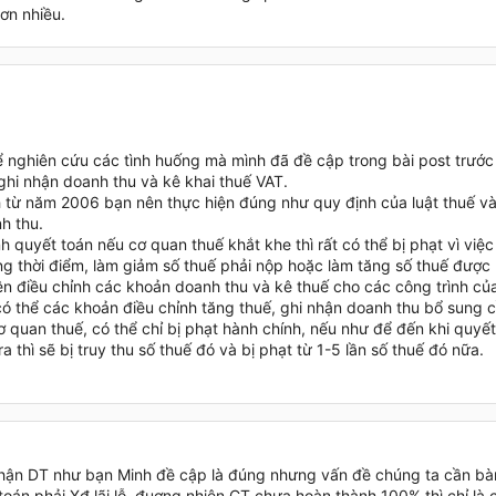
ơn nhiều.
!
ể nghiên cứu các tình huống mà mình đã đề cập trong bài post trước
ghi nhận doanh thu và kê khai thuế VAT.
 từ năm 2006 bạn nên thực hiện đúng như quy định của luật thuế v
h thu.
nh quyết toán nếu cơ quan thuế khắt khe thì rất có thể bị phạt vì việ
g thời điểm, làm giảm số thuế phải nộp hoặc làm tăng số thuế được
ên điều chỉnh các khoản doanh thu và kê thuế cho các công trình củ
có thể các khoản điều chỉnh tăng thuế, ghi nhận doanh thu bổ sung c
cơ quan thuế, có thể chỉ bị phạt hành chính, nếu như để đến khi quyế
ra thì sẽ bị truy thu số thuế đó và bị phạt từ 1-5 lần số thuế đó nữa.
nhận DT như bạn Minh đề cập là đúng nhưng vấn đề chúng ta cần bà
 toán phải Xđ lãi lỗ, đuơng nhiện CT chưa hoàn thành 100% thì chỉ là 