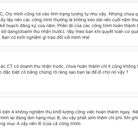
, Cty mình cũng rơi vào tình trạng tương tự như vậy. Nhưng chưa q
xây lắp nên các công trình thường là không kéo dài nên cuối năm thư
kế hoạch đăng ký của năm. Phần lãi của các công trình hoàn thành 
h dở dang(doanh thu nhận trước). Vậy theo bạn khi quyết toán cơ q
 Bạn có kinh nghiệm gì trao đổi với mình nhé
các CT có doanh thu nhận trước, chưa hoàn thành chí ít cũng không t
p đặc biệt có bằng chứng rõ ràng sao bạn lại để lỗ cho nó vậy ?
ì bên A không nghiệm thu khối lượng công việc hoàn thành ngay. Nê
mình lại đang làm hạng mục B, do vậy phát sinh thêm chi phí. Khi gh
ạng mục A vậy nên lỗ (của cả công trình)