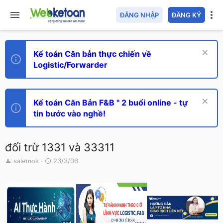
ĐĂNG NHẬP
ĐĂNG KÝ
Kế toán Căn bản thực chiến về
Logistic/Forwarder
Kế toán Căn Bản F&B " 2 buổi online - tự
tin bước vào nghề!
đối trừ 1331 và 33311
T
N
salemok
23/3/06
h
g
r
à
e
y
a
g
d
ử
s
i