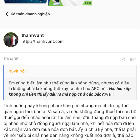
t
a
r
Kế toán doanh nghiệp
t
e
r
thanhvunt
http://thanhvunt.com
10/4/06
#21
huylt nói:
Em cũng biết làm như thế cũng là không đúng, nhưng có điều
là không phải là không thể xảy ra như bác AFC nói,
Híc híc xếp
không chi tiền thì lấy đâu ra mà nộp chứ các bác?
:wall:
Tình huống này không phải không có nhưng mà chỉ trong thời
gian ngắn thôi bác ạ. Vì sao á, vì nếu không đóng thuế thì cán bộ
thuế gọi đến nhắc hoài rát tai lắm nhé, đầu tháng đi nộp báo cáo
bị nhắc nhở chỗ đồng người ngại lắm nhé, khi hết hóa đơn đi lên
xác nhận vào đơn mua hóa đơn bác ấy ứ chịu ký nhé, thế là phải
về nói "sếp ơi chả nhẽ bán hàng không xuất hóa đơn à, thế bác