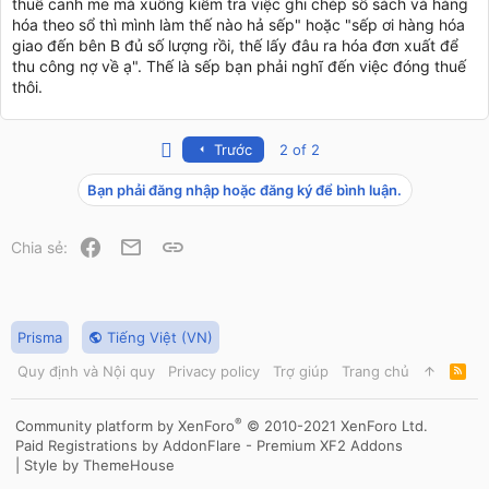
thuế canh me mà xuống kiểm tra việc ghi chép sổ sách và hàng
hóa theo sổ thì mình làm thế nào hả sếp" hoặc "sếp ơi hàng hóa
giao đến bên B đủ số lượng rồi, thế lấy đâu ra hóa đơn xuất để
thu công nợ về ạ". Thế là sếp bạn phải nghĩ đến việc đóng thuế
thôi.
First
Trước
2 of 2
Bạn phải đăng nhập hoặc đăng ký để bình luận.
Facebook
Email
Link
Chia sẻ:
Prisma
Tiếng Việt (VN)
Quy định và Nội quy
Privacy policy
Trợ giúp
Trang chủ
R
S
S
®
Community platform by XenForo
© 2010-2021 XenForo Ltd.
Paid Registrations by
AddonFlare - Premium XF2 Addons
|
Style by ThemeHouse