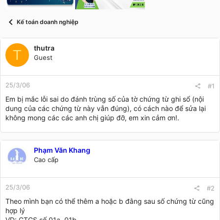
t
a
r
Kế toán doanh nghiệp
t
e
r
thutra
T
Guest
25/3/06
#1
Em bị mắc lỗi sai do đánh trùng số của tờ chứng từ ghi sổ (nội
dung của các chứng từ này vẫn đúng), có cách nào để sửa lại
không mong các các anh chị giúp đỡ, em xin cảm ơn!.
Phạm Văn Khang
Cao cấp
25/3/06
#2
Theo mình bạn có thể thêm a hoặc b đằng sau số chứng từ cũng
hợp lý
VD: CTGS số 01a, 01b.