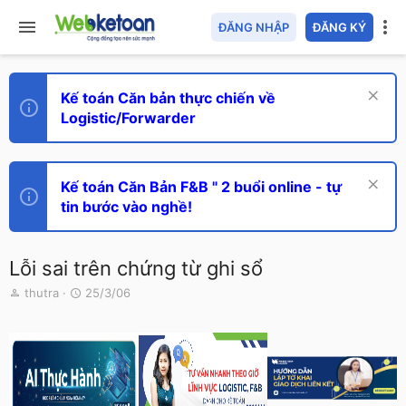
ĐĂNG NHẬP
ĐĂNG KÝ
Kế toán Căn bản thực chiến về
Logistic/Forwarder
Kế toán Căn Bản F&B " 2 buổi online - tự
tin bước vào nghề!
Lỗi sai trên chứng từ ghi sổ
T
N
thutra
25/3/06
h
g
r
à
e
y
a
g
d
ử
s
i