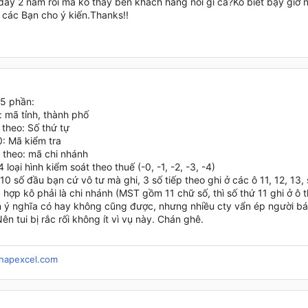
đây 2 năm rồi mà ko thấy bên khách hàng nói gì cả?Ko biết bậy giờ 
các Bạn cho ý kiến.Thanks!!
5 phần:
: mã tỉnh, thành phố
p theo: Số thứ tự
0: Mã kiểm tra
p theo: mã chi nhánh
4 loại hình kiểm soát theo thuế (-0, -1, -2, -3, -4)
 10 số đầu bạn cứ vô tư mà ghi, 3 số tiếp theo ghi ở các ô 11, 12, 13, 
 hợp kô phải là chi nhánh (MST gồm 11 chữ số, thì số thứ 11 ghi ở ô t
 ý nghĩa có hay không cũng được, nhưng nhiều cty vẩn ép người bán
ên tui bị rắc rối không ít vì vụ này. Chán ghê.
hapexcel.com