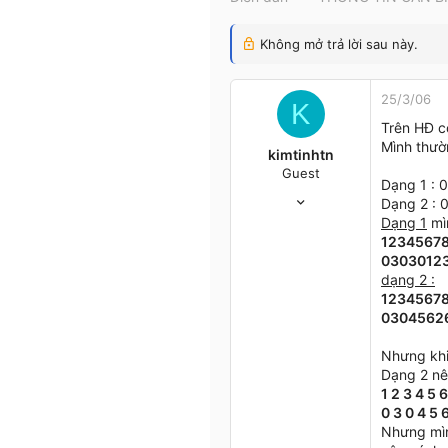
t
e
Không mở trả lời sau này.
r
25/3/06
K
Trên HĐ c
Mình thườ
kimtinhtn
Guest
Dạng 1 :
11/1/05
Dạng 2 :
61
Dạng 1
mì
0
12345678
6
03030123
dạng 2 :
Tp HCM
12345678
03045626
Nhưng khi
Dạng 2 nên
1 2 3 4 5 
0 3 0 4 5 6
Nhưng mìn