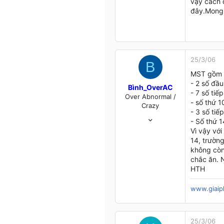
vậy cách 
đây.Mong 
25/3/06
B
MST gồm 
- 2 số đầu
Bình_OverAC
- 7 số tiế
Over Abnormal /
- số thứ 1
Crazy
- 3 số tiế
14/5/04
- Số thứ 1
845
Vì vậy với
11
14, trường
18
không còn
chắc ăn. N
44
HTH
Nha Trang
www.giaip
25/3/06