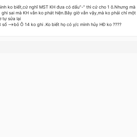
ình ko biết,cứ nghĩ MST KH đưa có dấu"-" thì cứ cho 1 ô.Nhưng mà k
 ghi sai mà KH vẫn ko phát hiện.Bây giờ vẫn vậy,mà ko phải chỉ mộ
 tự sửa lại
 số -->bỏ Ô 14 ko ghi .Ko biết họ có y/c mình hủy HĐ ko ????