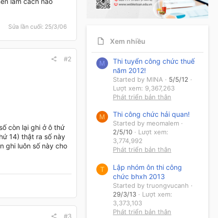
nên làm cách nào
Sửa lần cuối:
25/3/06
Xem nhiều
#2
Thi tuyển công chức thuế
M
năm 2012!
Started by MINA
5/5/12
Lượt xem: 9,367,263
Phát triển bản thân
Thi công chức hải quan!
M
Started by meomalem
số còn lại ghi ở ô thứ
2/5/10
Lượt xem:
hứ 14) thật ra số này
3,774,992
 ghi luôn số này cho
Phát triển bản thân
Lập nhóm ôn thi công
T
chức bhxh 2013
Started by truongvucanh
29/3/13
Lượt xem:
3,373,103
Phát triển bản thân
#3