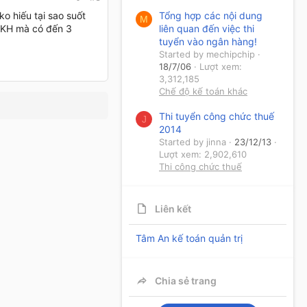
o hiếu tại sao suốt
Tổng hợp các nội dung
M
t KH mà có đến 3
liên quan đến việc thi
tuyển vào ngân hàng!
Started by mechipchip
18/7/06
Lượt xem:
3,312,185
Chế độ kế toán khác
Thi tuyển công chức thuế
J
2014
Started by jinna
23/12/13
Lượt xem: 2,902,610
Thi công chức thuế
Liên kết
Tâm An kế toán quản trị
Chia sẻ trang