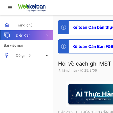
Trang chủ
Kế toán Căn bản thự
Diễn đàn
Bài viết mới
Kế toán Căn Bản F&B 
Có gì mới
Hỏi về cách ghi MST
Bài viết mới
T
N
kimtinhtn
25/3/06
h
g
Hoạt động mới nhất
r
à
e
y
a
g
d
ử
s
i
t
a
r
Diễn đàn