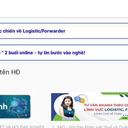
c chiến về Logistic/Forwarder
" 2 buổi online - tự tin bước vào nghề!
 tên HĐ
THÔNG TIN CẦN BIẾT VÀ HỎI ĐÁP NGHIỆP VỤ
FAQ - Hỏi đáp Pháp luật thuế và Quản