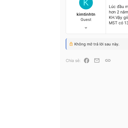
K
Lúc đầu m
hơn 2 năm
kimtinhtn
KH.Vậy giờ
Guest
MST có 13
11/1/05
61
0
Không mở trả lời sau này.
6
Tp HCM
Facebook
Email
Link
Chia sẻ: