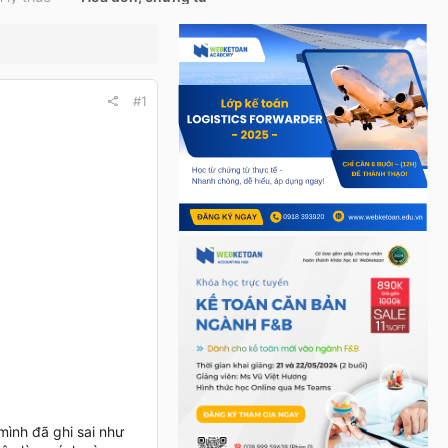
#1
ình đã ghi sai như