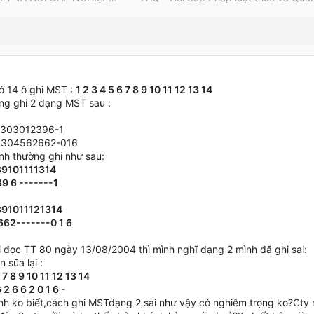
ó 14 ô ghi MST :
1 2 3 4 5 6 7 8 9 10 11 12 13 14
ng ghi 2 dạng MST sau :
 0303012396-1
 0304562662-016
nh thường ghi như sau:
9101111314
9 6 -------1
91011121314
62-------0 1 6
 đọc TT 80 ngày 13/08/2004 thì mình nghĩ dạng 2 mình đã ghi sai:
 sũa lại :
6 7 8 9 10 11 12 13 14
 2 6 6 2 0 1 6 -
h ko biết,cách ghi MSTdạng 2 sai như vậy có nghiêm trọng ko?Cty m