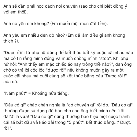
Anh sẽ cần phải học cách nói chuyện (sao cho chi biết đồng ý
với em thôi).
Anh có yêu em không? (Em muốn một món đắt tiền).
Anh yêu em nhiều đến độ nào? (Em đã làm điều gì anh không
thích ?).
“Được rồi": từ phụ nữ dùng để kết thúc bất kỳ cuộc cãi nhau nào
mà cô tin rằng mình đúng và muốn chồng mình "stop". Khi phụ
nữ hỏi: "Anh thấy em mặc chiếc áo này trông thề nào?", đàn ông
chớ có trả lời cộc lốc "được rồi" nếu không muốn gây ra một
cuộc cãi nhau mà cuối cùng sẽ kết thúc bằng câu “Được rồi !"
của cô.
"Năm phút" = Khoảng nửa tiếng,
"Đâu có gì" chắc chắn nghĩa là "có chuyện gì” rồi đó. “Đâu có gì"
thường được sử dụng để báo cho các ông biết mình nên “tắt
đài”đi là vừa! "Đâu có gì" cũng thường báo hiệu một cuộc tranh
cãi sẽ bắt đầu và kéo dài trong "5 phút", kết thúc bằng...” Được
rồi!".