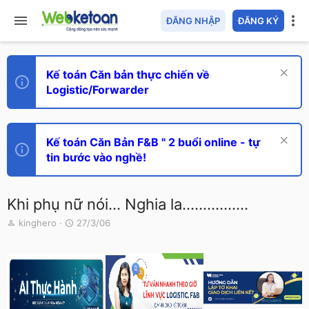
ĐĂNG NHẬP
ĐĂNG KÝ
Kế toán Căn bản thực chiến về
Logistic/Forwarder
Kế toán Căn Bản F&B " 2 buổi online - tự
tin bước vào nghề!
Khi phụ nữ nói… Nghia la................
T
N
kinghero
27/3/06
h
g
r
à
e
y
a
g
d
ử
s
i