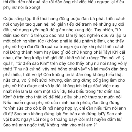
thì đâu đến nỗi quá rắc rối đàn ông chỉ việc hiểu ngược lại điều
phụ nữ nói là xong!
Cuộc sống tập thể thời hang động buộc đàn bà phát triển cách
nói chuyện tạo quan hệ: nói gián tiếp để tránh né những sự đối
đầu, sử dụng uyển ngữ để giảm nhẹ xung đột. Tuy nhiên, "từ
điển sao Kim" ở trên,do các nhà tâm lý học nghiên cứu và lập ra
một cách nghiêm túc (không phải là tiểu phẩm biếm), cho thấy
phụ nữ hiện đại đã đi quá xa trong việc này khi phát triển cách
nói Đông thành Nam hay Bắc gì đó chứ không phải Tây! Khi cãi
nhau, đàn ông khắp thế giới đều khổ sở kêu rằng: “Em nói vô lý
quá!", "từ điển sao Kim" trên đây cho thấy phụ nữ nói năng vô lý
thật! “Phụ nữ cứ nói vậy mà hổng phải vậy" và lại muốn đàn ông
phải hiểu, thật vô lý! Còn không tin là đàn ông không hiểu thật
nữa chứ, vô lý hết sức! Nhưng, đàn ông đừng cố gắng làm cho
phụ nữ hiểu được cái vô lý đó, không ích lợi gì đâu! Việc duy
nhất nên làm là xem một số ví dụ tiêu biểu trong "từ điển sao
Kim" ở trên cho thật kỹ để hiểu điều phụ nữ thực sự muốn nói.
Nếu muốn người phụ nữ của mình hạnh phúc, đàn ông đừng
"chỉnh sửa cho cô biết nói năng hợp lý, chỉ cần hiểu “Em nói anh
đi đi/ Sao anh không đứng lại/ Em bảo anh đứng lại?/ Sao anh
vội bước ngay/ Lời nói gió thoáng bay/ Đôi mắt huyền đẫm lệ/
Sao mà anh ngốc thế/ Không nhìn vào mắt em ?”