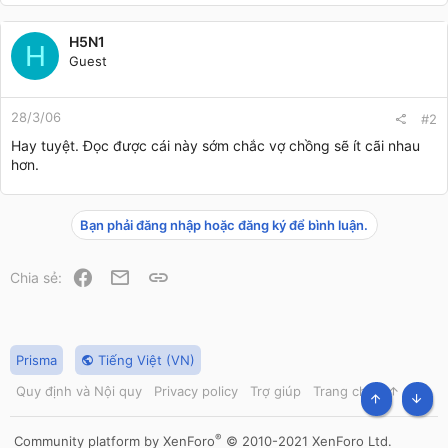
H5N1
H
Guest
28/3/06
#2
Hay tuyệt. Đọc được cái này sớm chắc vợ chồng sẽ ít cãi nhau
hơn.
Bạn phải đăng nhập hoặc đăng ký để bình luận.
Facebook
Email
Link
Chia sẻ:
Prisma
Tiếng Việt (VN)
Quy định và Nội quy
Privacy policy
Trợ giúp
Trang chủ
R
S
TOP
BOT
S
®
Community platform by XenForo
© 2010-2021 XenForo Ltd.