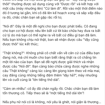
thôi!" thường được sử dụng cùng với "Được rồi" và kết hợp với
một câu (mày nhướng lên) "Cứ làm đi". Rồi vào một thời điểm nào
đó ở tương lai gần, khi cô đã lên kế hoạch xong và sắp xếp đâu
ra đó, chắc chắn bạn sẽ gặp rắc rối to;
“Nói đi”: Đây là một đề nghị cho bạn được phát biểu. Cô đang
cho bạn cơ hội được nêu lên bất cứ lời bào chữa hay đưa ra bất
cứ lý do mà bạn có thể nghe ra về bất cứ điều gì bạn đã làm.
Nếu bạn không chịu nói thật, ban sẽ nhận được câu "Vậy cũng
được thôi" lúc kết thúc;
“Thật không?": Không phải cô chất vấn về căn cứ của điều bạn
đang nói, mà chỉ muốn cho bạn biết rằng thật ra cô chẳng tin
một lời nào của bạn. Bạn sẽ đề nghị được giải thích và nhận
được câu "Nói đi!". Bạn càng bào chữa càng được nghe những
câu ‘Thật không" càng lúc càng lên giọng kèm theo vẻ mỉa mai,
cay đắng cùng những tiếng đệm thêm ‘Vậy hả?”, mày nhướng
lên và cuối cùng là “lớn tiếng thở dài”.
“Cảm ơn nhiều”: cô ấy đã chán ngấy rồi. Chắc chắn bạn đã làm
tổn thương cô. Tiếp theo sẽ là “một tiếng thở dài lớn”!
Nếu phụ nữ nói có là không, nói yêu là ghét, nói giận là thương…