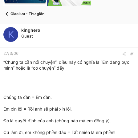
t
a
r
Giao lưu - Thư giãn
t
e
r
kinghero
K
Guest
27/3/06
#1
“Chúng ta cần nói chuyện”, điều này có nghĩa là “Em đang bực
mình” hoặc là “có chuyện” đấy!
Chúng ta cần = Em cần.
Em xin lỗi = Rồi anh sẽ phải xin lỗi.
Đó là quyết định của anh (chừng nào mà em đồng ý).
Cứ làm đi, em không phiền đâu = Tất nhiên là em phiền!