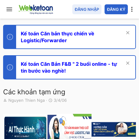
ĐĂNG NHẬP
ĐĂNG KÝ
Kế toán Căn bản thực chiến về
Logistic/Forwarder
Kế toán Căn Bản F&B " 2 buổi online - tự
tin bước vào nghề!
Các khoản tạm ứng
T
N
Nguyen Thien Nga
3/4/06
h
g
r
à
e
y
a
g
d
ử
s
i