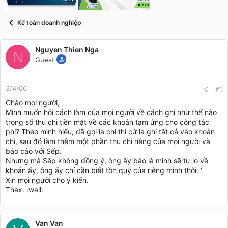
t
a
r
Kế toán doanh nghiệp
t
e
r
Nguyen Thien Nga
N
Guest
3/4/06
#1
Chào mọi người,
Mình muốn hỏi cách làm của mọi người về cách ghi như thế nào
trong sổ thu chi tiền mặt về các khoản tạm ứng cho công tác
phí? Theo mình hiểu, đã gọi là chi thì cứ là ghi tất cả vào khoản
chi, sau đó làm thêm một phần thu chi riêng của mọi người và
báo cáo với Sếp.
Nhưng mà Sếp không đồng ý, ông ấy bảo là mình sẽ tự lo về
khoản ấy, ông ấy chỉ cần biết tồn quỹ của riêng mình thôi. '
Xin mọi người cho ý kiến.
Thax. :wall:
Van Van