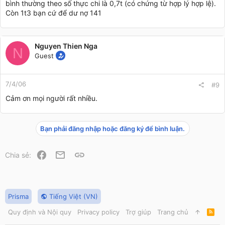
bình thường theo số thực chi là 0,7t (có chứng từ hợp lý hợp lệ).
Còn 1t3 bạn cứ để dư nợ 141
Nguyen Thien Nga
N
Guest
7/4/06
#9
Cảm ơn mọi người rất nhiều.
Bạn phải đăng nhập hoặc đăng ký để bình luận.
Facebook
Email
Link
Chia sẻ:
Prisma
Tiếng Việt (VN)
Quy định và Nội quy
Privacy policy
Trợ giúp
Trang chủ
R
S