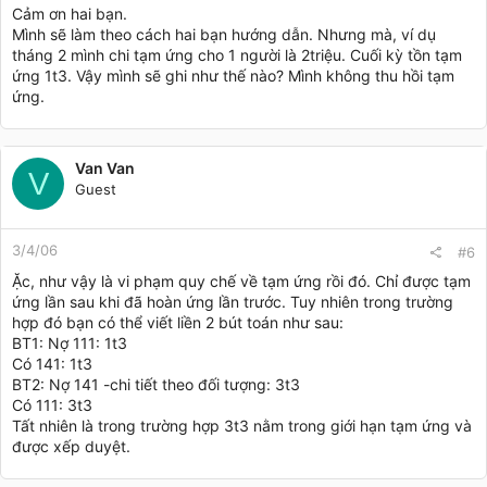
Cảm ơn hai bạn.
Mình sẽ làm theo cách hai bạn hướng dẫn. Nhưng mà, ví dụ
tháng 2 mình chi tạm ứng cho 1 người là 2triệu. Cuối kỳ tồn tạm
ứng 1t3. Vậy mình sẽ ghi như thế nào? Mình không thu hồi tạm
ứng.
Van Van
V
Guest
3/4/06
#6
Ặc, như vậy là vi phạm quy chế về tạm ứng rồi đó. Chỉ được tạm
ứng lần sau khi đã hoàn ứng lần trước. Tuy nhiên trong trường
hợp đó bạn có thể viết liền 2 bút toán như sau:
BT1: Nợ 111: 1t3
Có 141: 1t3
BT2: Nợ 141 -chi tiết theo đối tượng: 3t3
Có 111: 3t3
Tất nhiên là trong trường hợp 3t3 nằm trong giới hạn tạm ứng và
được xếp duyệt.