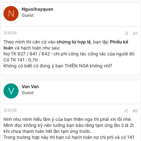
Nguoihayquen
N
Guest
3/4/06
#7
Theo mình thì căn cứ vào
chứng từ hợp lệ
, bạn lập
Phiếu kế
toán
và hạch toán như sau:
Nợ TK 627 / 641 / 642 : chi phí công tác công tác của người đó
Có TK 141 : 0,7tr
Không có biết có đúng ý bạn THIÊN NGA không nhỉ?
Van Van
V
Guest
3/4/06
#8
hình như mình hiểu lầm ý của bạn thiên nga thì phải xin lỗi nhé.
Mình đọc không kỹ nên tưởng bạn bảo rằng tạm ứng lần 2 là 2t
khi chưa thanh toán hết lần tạm ứng trước.
Trong trường hợp này thì bạn cứ hạch toán nợ chi phí và có 141