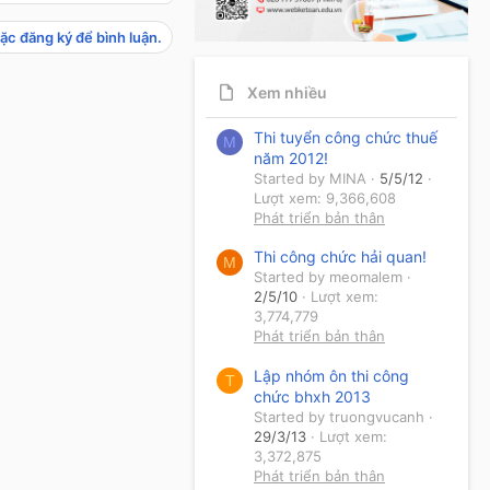
ặc đăng ký để bình luận.
Xem nhiều
Thi tuyển công chức thuế
M
năm 2012!
Started by MINA
5/5/12
Lượt xem: 9,366,608
Phát triển bản thân
Thi công chức hải quan!
M
Started by meomalem
2/5/10
Lượt xem:
3,774,779
Phát triển bản thân
Lập nhóm ôn thi công
T
chức bhxh 2013
Started by truongvucanh
29/3/13
Lượt xem:
3,372,875
Phát triển bản thân