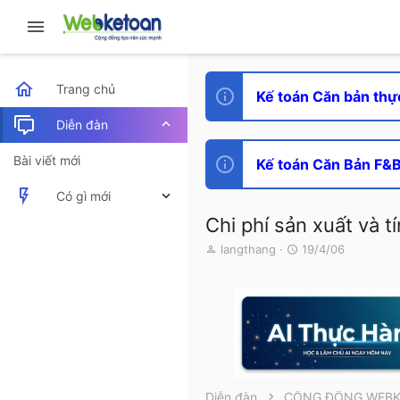
Trang chủ
Kế toán Căn bản thự
Diễn đàn
Bài viết mới
Kế toán Căn Bản F&B 
Có gì mới
Chi phí sản xuất và t
Bài viết mới
T
N
langthang
19/4/06
h
g
Hoạt động mới nhất
r
à
e
y
a
g
d
ử
s
i
t
a
r
Diễn đàn
CỘNG ĐỒNG WEB