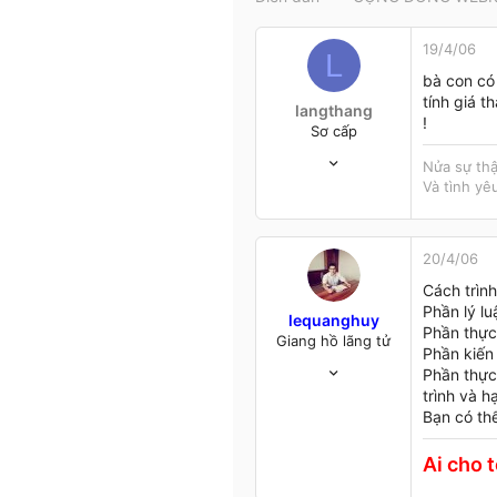
t
e
19/4/06
r
L
bà con có 
tính giá t
langthang
!
Sơ cấp
12/4/06
Nửa sự thậ
12
Và tình yê
0
1
41
20/4/06
Binh Duong
Cách trìn
Phần lý lu
lequanghuy
Phần thực
Giang hồ lãng tử
Phần kiến
8/4/05
Phần thực 
1,107
trình và h
9
Bạn có th
38
Hải Phòng
Ai cho t