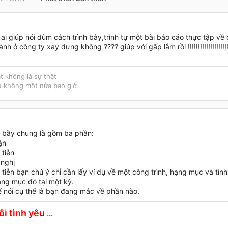
ai giúp nói dùm cách trình bày,trình tự một bài báo cáo thực tập về 
hành ở công ty xay dựng không ???? giúp với gấp lắm rồi !!!!!!!!!!!!!!!!!!
t không là sự thật
u không một nửa bao giờ
h bầy chung là gồm ba phần:
ận
 tiễn
 nghị
tiễn bạn chú ý chỉ cần lấy ví dụ về một công trình, hạng mục và tín
ạng mục đó tại một kỳ.
ể nói cụ thể là bạn đang mắc về phần nào.
ôi tình yêu
...