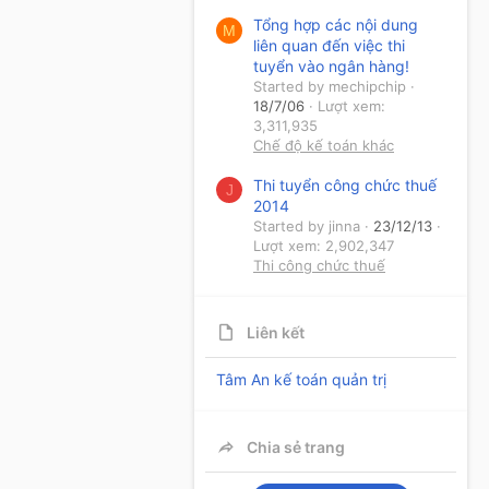
Tổng hợp các nội dung
M
liên quan đến việc thi
tuyển vào ngân hàng!
Started by mechipchip
18/7/06
Lượt xem:
3,311,935
Chế độ kế toán khác
Thi tuyển công chức thuế
J
2014
Started by jinna
23/12/13
Lượt xem: 2,902,347
Thi công chức thuế
Liên kết
Tâm An kế toán quản trị
Chia sẻ trang