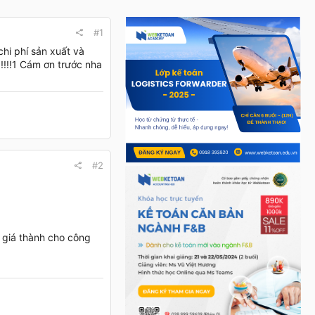
#1
chi phí sản xuất và
!!!!!!1 Cám ơn trước nha
#2
h giá thành cho công