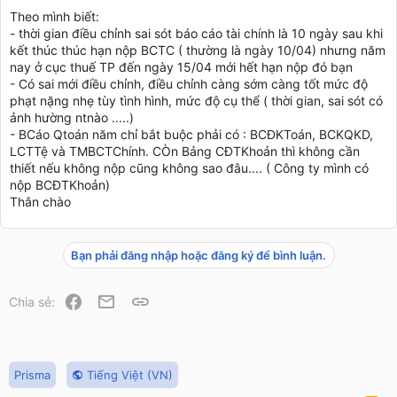
Theo mình biết:
- thời gian điều chỉnh sai sót báo cáo tài chính là 10 ngày sau khi
kết thúc thúc hạn nộp BCTC ( thường là ngày 10/04) nhưng năm
nay ở cục thuế TP đến ngày 15/04 mới hết hạn nộp đó bạn
- Có sai mới điều chỉnh, điều chỉnh càng sớm càng tốt mức độ
phạt nặng nhẹ tùy tình hình, mức độ cụ thể ( thời gian, sai sót có
ảnh hường ntnào .....)
- BCáo Qtoán năm chỉ bắt buộc phải có : BCĐKToán, BCKQKD,
LCTTệ và TMBCTChính. CÒn Bảng CĐTKhoản thì không cần
thiết nếu không nộp cũng không sao đâu.... ( Công ty mình có
nộp BCĐTKhoản)
Thân chào
Bạn phải đăng nhập hoặc đăng ký để bình luận.
Facebook
Email
Link
Chia sẻ:
Prisma
Tiếng Việt (VN)