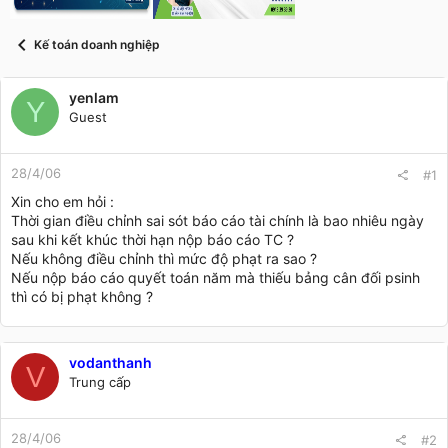
t
a
r
Kế toán doanh nghiệp
t
e
r
yenlam
Y
Guest
28/4/06
#1
Xin cho em hỏi :
Thời gian điều chỉnh sai sót báo cáo tài chính là bao nhiêu ngày
sau khi kết khúc thời hạn nộp báo cáo TC ?
Nếu không điều chỉnh thì mức độ phạt ra sao ?
Nếu nộp báo cáo quyết toán năm mà thiếu bảng cân đối psinh
thì có bị phạt không ?
vodanthanh
V
Trung cấp
28/4/06
#2