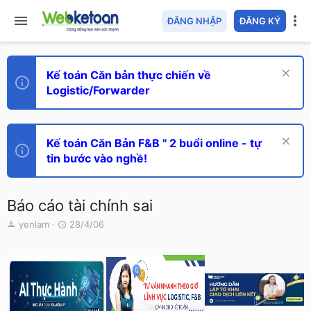
ĐĂNG NHẬP
ĐĂNG KÝ
Kế toán Căn bản thực chiến về
Logistic/Forwarder
Kế toán Căn Bản F&B " 2 buổi online - tự
tin bước vào nghề!
Báo cáo tài chính sai
T
N
yenlam
28/4/06
h
g
r
à
e
y
a
g
d
ử
s
i