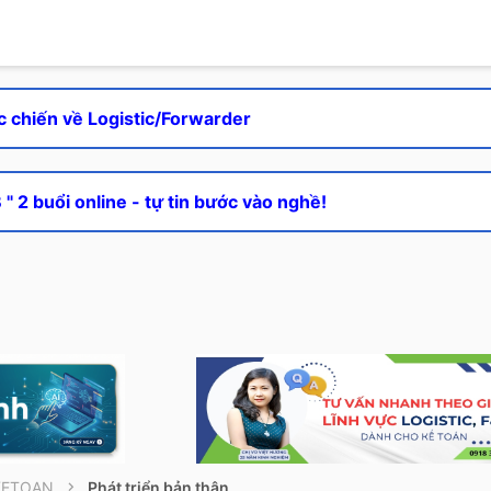
c chiến về Logistic/Forwarder
" 2 buổi online - tự tin bước vào nghề!
KETOAN
Phát triển bản thân