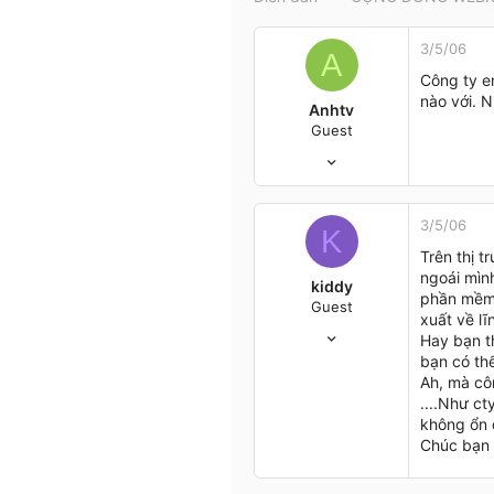
t
e
3/5/06
r
A
Công ty e
nào với. 
Anhtv
Guest
3/5/06
1
0
0
3/5/06
K
Hn
Trên thị t
ngoái mìn
kiddy
phần mềm t
Guest
xuất về lĩ
3/5/06
Hay bạn t
1
bạn có thể
0
Ah, mà cô
0
....Như c
không ổn 
Ha noi
Chúc bạn 