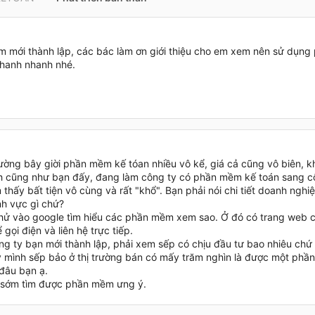
m mới thành lập, các bác làm ơn giới thiệu cho em xem nên sử dụn
Nhanh nhanh nhé.
rường bây giời phần mềm kế tóan nhiều vô kể, giá cả cũng vô biên, 
h cũng như bạn đấy, đang làm công ty có phần mềm kế toán sang c
hấy bất tiện vô cùng và rất "khổ". Bạn phải nói chi tiết doanh nghi
nh vực gì chứ?
hử vào google tìm hiểu các phần mềm xem sao. Ở đó có trang web
 gọi điện và liên hệ trực tiếp.
ng ty bạn mới thành lập, phải xem sếp có chịu đầu tư bao nhiêu chứ 
ty mình sếp bảo ở thị trường bán có mấy trăm nghìn là được một ph
đâu bạn ạ.
sớm tìm được phần mềm ưng ý.