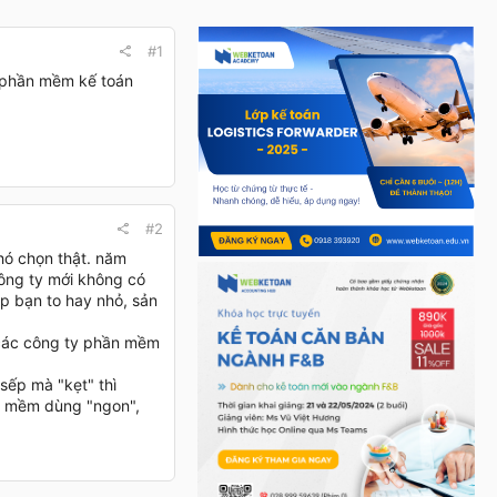
#1
g phần mềm kế toán
#2
khó chọn thật. năm
ông ty mới không có
ệp bạn to hay nhỏ, sản
 các công ty phần mềm
sếp mà "kẹt" thì
ần mềm dùng "ngon",