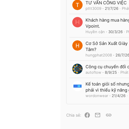
TƯ VẤN CÔNG VIỆC
pttt3009
21/7/26
Phá
Khách hàng mua hàng
H
Vpoint.
Huyền cận
30/3/26
P
Cơ Sở Sản Xuất Già
Tâm?
hungphat2008
26/7/2
Công cụ chuyển đổi d
autoflow
8/9/25
Phát
Kế toán giỏi số nhưn
phải vì thiếu kỹ năng 
wordonwear
21/4/26
Facebook
Email
Link
Chia sẻ: