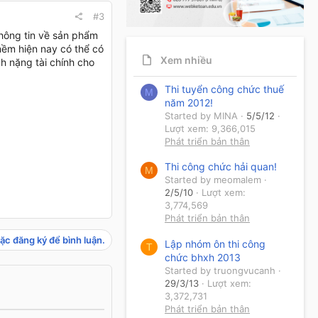
#3
hông tin về sản phẩm
mềm hiện nay có thể có
Xem nhiều
h nặng tài chính cho
Thi tuyển công chức thuế
M
năm 2012!
Started by MINA
5/5/12
Lượt xem: 9,366,015
Phát triển bản thân
Thi công chức hải quan!
M
Started by meomalem
2/5/10
Lượt xem:
3,774,569
Phát triển bản thân
ặc đăng ký để bình luận.
Lập nhóm ôn thi công
T
chức bhxh 2013
Started by truongvucanh
29/3/13
Lượt xem:
3,372,731
Phát triển bản thân