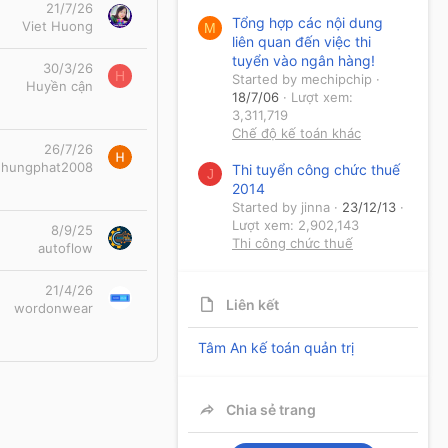
21/7/26
Tổng hợp các nội dung
Viet Huong
M
liên quan đến việc thi
tuyển vào ngân hàng!
30/3/26
H
Started by mechipchip
Huyền cận
18/7/06
Lượt xem:
3,311,719
Chế độ kế toán khác
26/7/26
hungphat2008
Thi tuyển công chức thuế
J
2014
Started by jinna
23/12/13
Lượt xem: 2,902,143
8/9/25
Thi công chức thuế
autoflow
21/4/26
Liên kết
wordonwear
Tâm An kế toán quản trị
Chia sẻ trang