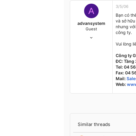
3/5/06
A
Bạn có th
và sở hữu
advansystem
nhưng với
Guest
công ty.
27/3/06
1
Vui lòng 
0
0
Công ty 
ĐC: Tầng 
HN
Tel: 04 5
www.Advan.com.vn
Fax: 04 
Mail:
Sal
Web:
www
Similar threads