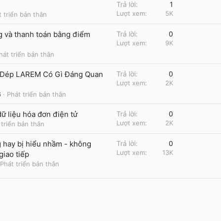
Trả lời
1
Lượt xem
5K
t triển bản thân
 và thanh toán bằng điểm
Trả lời
0
Lượt xem
9K
hát triển bản thân
y Dép LAREM Có Gì Đáng Quan
Trả lời
0
Lượt xem
2K
6
Phát triển bản thân
ữ liệu hóa đơn điện tử
Trả lời
0
Lượt xem
2K
 triển bản thân
g hay bị hiểu nhầm - không
Trả lời
0
Lượt xem
13K
giao tiếp
Phát triển bản thân