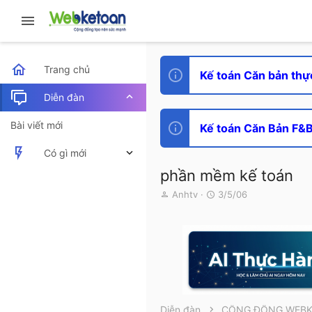
Trang chủ
Kế toán Căn bản thự
Diễn đàn
Bài viết mới
Kế toán Căn Bản F&B 
Có gì mới
phần mềm kế toán
Bài viết mới
T
N
Anhtv
3/5/06
h
g
Hoạt động mới nhất
r
à
e
y
a
g
d
ử
s
i
t
a
r
Diễn đàn
CỘNG ĐỒNG WEB