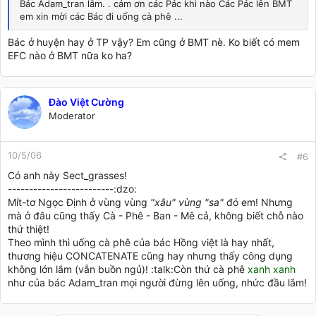
Bác Adam_tran lắm. . cảm ơn các Pác khi nào Các Pác lên BMT
em xin mời các Bác đi uống cà phê ...
Bác ở huyện hay ở TP vậy? Em cũng ở BMT nè. Ko biết có mem
EFC nào ở BMT nữa ko ha?
Đào Việt Cường
Moderator
10/5/06
#6
Có anh này Sect_grasses!
-------------------------:dzo:
Mít-tơ Ngọc Định ở vùng vùng
"xâu" vùng "sa"
đó em! Nhưng
mà ở đâu cũng thấy Cà - Phê - Ban - Mê cả, không biết chỗ nào
thứ thiệt!
Theo mình thì uống cà phê của bác Hồng việt là hay nhất,
thương hiệu CONCATENATE cũng hay nhưng thấy công dụng
không lớn lắm (vẫn buồn ngủ)! :talk:Còn thứ cà phê
xanh xanh
như của bác Adam_tran mọi người đừng lên uống, nhức đầu lắm!