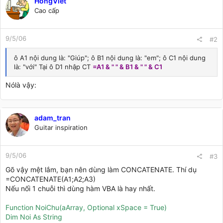
HongViet
Cao cấp
9/5/06
#2
ô A1 nội dung là: "Giúp"; ô B1 nội dung là: "em"; ô C1 nội dung
là: "với" Tại ô D1 nhập CT
=A1 & " " & B1 & " " & C1
Nólà vậy:
adam_tran
Guitar inspiration
9/5/06
#3
Gõ vậy mệt lắm, bạn nên dùng làm CONCATENATE. Thí dụ
=CONCATENATE(A1;A2;A3)
Nếu nối 1 chuỗi thì dùng hàm VBA là hay nhất.
Function NoiChu(aArray, Optional xSpace = True)
Dim Noi As String