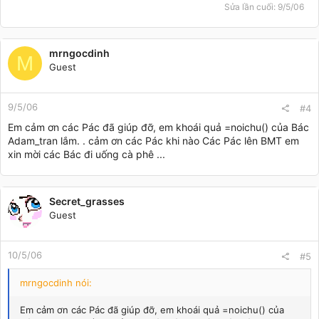
Sửa lần cuối:
9/5/06
mrngocdinh
M
Guest
9/5/06
#4
Em cảm ơn các Pác đã giúp đỡ, em khoái quả =noichu() của Bác
Adam_tran lắm. . cảm ơn các Pác khi nào Các Pác lên BMT em
xin mời các Bác đi uống cà phê ...
Secret_grasses
Guest
10/5/06
#5
mrngocdinh nói:
Em cảm ơn các Pác đã giúp đỡ, em khoái quả =noichu() của