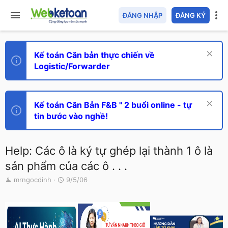
ĐĂNG NHẬP
ĐĂNG KÝ
Kế toán Căn bản thực chiến về
Logistic/Forwarder
Kế toán Căn Bản F&B " 2 buổi online - tự
tin bước vào nghề!
Help: Các ô là ký tự ghép lại thành 1 ô là
sản phẩm của các ô . . .
T
N
mrngocdinh
9/5/06
h
g
r
à
e
y
a
g
d
ử