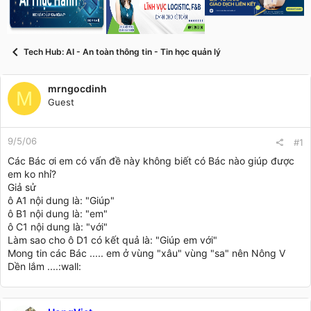
s
i
t
a
r
Tech Hub: AI - An toàn thông tin - Tin học quản lý
t
e
r
mrngocdinh
M
Guest
9/5/06
#1
Các Bác ơi em có vấn đề này không biết có Bác nào giúp được
em ko nhỉ?
Giả sử
ô A1 nội dung là: "Giúp"
ô B1 nội dung là: "em"
ô C1 nội dung là: "với"
Làm sao cho ô D1 có kết quả là: "Giúp em với"
Mong tin các Bác ..... em ở vùng "xâu" vùng "sa" nên Nông V
Dền lắm ....:wall: