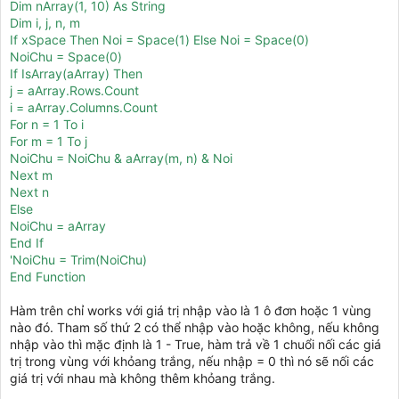
Dim nArray(1, 10) As String
Dim i, j, n, m
If xSpace Then Noi = Space(1) Else Noi = Space(0)
NoiChu = Space(0)
If IsArray(aArray) Then
j = aArray.Rows.Count
i = aArray.Columns.Count
For n = 1 To i
For m = 1 To j
NoiChu = NoiChu & aArray(m, n) & Noi
Next m
Next n
Else
NoiChu = aArray
End If
'NoiChu = Trim(NoiChu)
End Function
Hàm trên chỉ works với giá trị nhập vào là 1 ô đơn hoặc 1 vùng
nào đó. Tham số thứ 2 có thể nhập vào hoặc không, nếu không
nhập vào thì mặc định là 1 - True, hàm trả về 1 chuổi nối các giá
trị trong vùng với khỏang trắng, nếu nhập = 0 thì nó sẽ nối các
giá trị với nhau mà không thêm khỏang trắng.