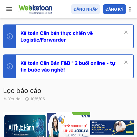
ĐĂNG NHẬP
ĐĂNG KÝ
Kế toán Căn bản thực chiến về
Logistic/Forwarder
Kế toán Căn Bản F&B " 2 buổi online - tự
tin bước vào nghề!
Lọc báo cáo
T
N
Yeudoi
10/5/06
h
g
r
à
e
y
a
g
d
ử
s
i