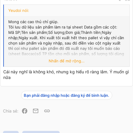
Yeudoi nói:
Mong các cao thủ chỉ giúp.
Tôi lưu dữ liệu sản phẩm làm ra tại sheet Data gồm các cột:
Mã SP;Tên sản phẩm;Số lượng;Đơn giá;Thành tiền;Ngày
nhập;Ngày xuất. Khi xuất tôi xuất hết theo pallet vì vậy chỉ cần
chọn sản phẩm và ngày nhập, sau đó điền vào cột ngày xuất
thì coi như pallet sản phẩm đó đã xuất nay tôi muốn báo cáo
(sheet Baocao)số TP tồn cho mỗi sản phẩm, số lượng tôi dùng
Macro hàm sumif nhưng tôi muốn chỉ tính đến dòng có cột tên
Nhấn để mở rộng...
sản phẩm thì thôi và dừng lại không tính tiếp và chỉ gán cho
giá trị vậy phải làm như thế nào.Xin cảm ơn trước.
Cái này nghĩ là không khó, nhưng kg hiểu rõ ràng lắm. Ý muốn gì
nữa
Bạn phải đăng nhập hoặc đăng ký để bình luận.
Facebook
Email
Link
Chia sẻ: