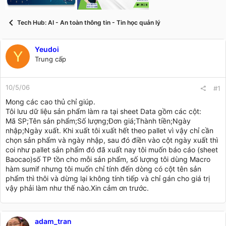
t
a
r
Tech Hub: AI - An toàn thông tin - Tin học quản lý
t
e
r
Yeudoi
Y
Trung cấp
10/5/06
#1
Mong các cao thủ chỉ giúp.
Tôi lưu dữ liệu sản phẩm làm ra tại sheet Data gồm các cột:
Mã SP;Tên sản phẩm;Số lượng;Đơn giá;Thành tiền;Ngày
nhập;Ngày xuất. Khi xuất tôi xuất hết theo pallet vì vậy chỉ cần
chọn sản phẩm và ngày nhập, sau đó điền vào cột ngày xuất thì
coi như pallet sản phẩm đó đã xuất nay tôi muốn báo cáo (sheet
Baocao)số TP tồn cho mỗi sản phẩm, số lượng tôi dùng Macro
hàm sumif nhưng tôi muốn chỉ tính đến dòng có cột tên sản
phẩm thì thôi và dừng lại không tính tiếp và chỉ gán cho giá trị
vậy phải làm như thế nào.Xin cảm ơn trước.
adam_tran