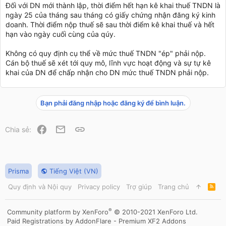
Đối với DN mới thành lập, thời điểm hết hạn kê khai thuế TNDN là
ngày 25 của tháng sau tháng có giấy chứng nhận đăng ký kinh
doanh. Thời điểm nộp thuế sẽ sau thời điểm kê khai thuế và hết
hạn vào ngày cuối cùng của qúy.
Không có quy định cụ thể về mức thuế TNDN "ép" phải nộp.
Cán bộ thuế sẽ xét tới quy mô, lĩnh vực hoạt động và sự tự kê
khai của DN để chấp nhận cho DN mức thuế TNDN phải nộp.
Bạn phải đăng nhập hoặc đăng ký để bình luận.
Facebook
Email
Link
Chia sẻ:
Prisma
Tiếng Việt (VN)
Quy định và Nội quy
Privacy policy
Trợ giúp
Trang chủ
R
S
S
®
Community platform by XenForo
© 2010-2021 XenForo Ltd.
Paid Registrations by
AddonFlare - Premium XF2 Addons