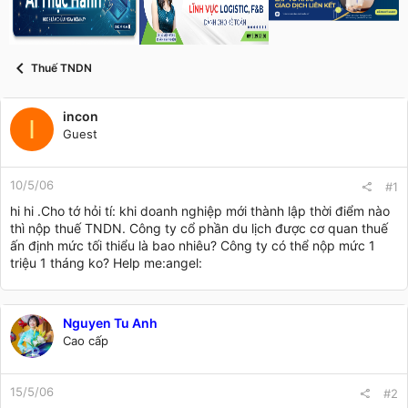
s
i
t
a
r
Thuế TNDN
t
e
r
incon
I
Guest
10/5/06
#1
hi hi .Cho tớ hỏi tí: khi doanh nghiệp mới thành lập thời điểm nào
thì nộp thuế TNDN. Công ty cổ phần du lịch được cơ quan thuế
ấn định mức tối thiểu là bao nhiêu? Công ty có thể nộp mức 1
triệu 1 tháng ko? Help me:angel:
Nguyen Tu Anh
Cao cấp
15/5/06
#2