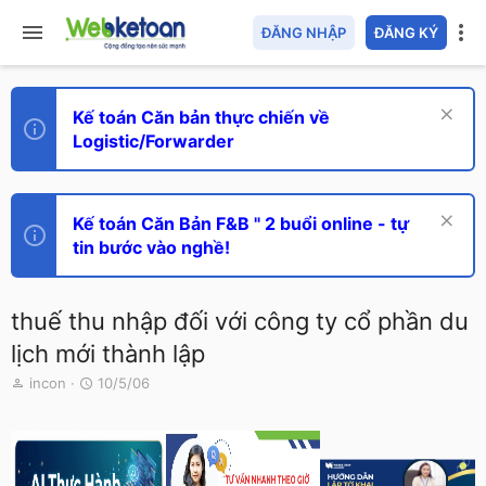
ĐĂNG NHẬP
ĐĂNG KÝ
Kế toán Căn bản thực chiến về
Logistic/Forwarder
Kế toán Căn Bản F&B " 2 buổi online - tự
tin bước vào nghề!
thuế thu nhập đối với công ty cổ phần du
lịch mới thành lập
T
N
incon
10/5/06
h
g
r
à
e
y
a
g
d
ử