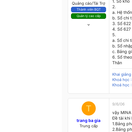
1. Sổ kho
Quảng cáo/Tài Trợ
2.
Thành viên BQT
a. Hệ thốn
Quản lý cao cấp
b. Sổ chi 
12/11/03
3. Sổ 622
4,102
4. Sổ 627
5.
412
a. Sổ chi 
83
b. Sổ nhậ
48
c. Bảng g
Ninh Thuận
6. Sổ theo
Thân
Khai giản
Khoá học :
Khoá học :
9/6/06
T
vậy MINA 
Đề tài kh
trang ba gia
1.Bảng ph
Trung cấp
2.Bảng ph
8/6/06