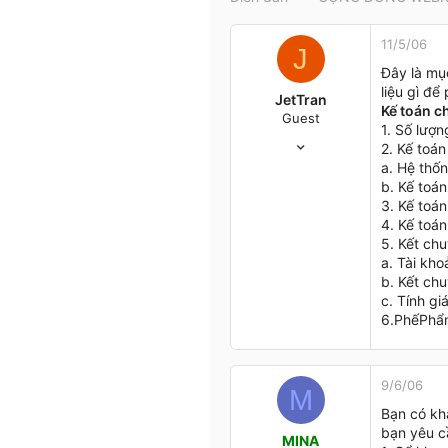
t
e
11/5/06
r
J
Đây là mục
liệu gì để
JetTran
Kế toán c
Guest
1. Số lượ
11/5/06
2. Kế toán
2
a. Hệ thốn
0
b. Kế toán
0
3. Kế toán
4. Kế toán
tphcm
5. Kết chu
a. Tài kh
b. Kết ch
c. Tính gi
6.PhếPhẩ
9/6/06
M
Bạn có kh
bạn yêu c
MINA