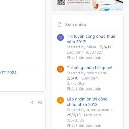
Xem nhiều
Thi tuyển công chức thuế
M
năm 2012!
Started by MINA
5/5/12
Lượt xem: 9,367,327
Phát triển bản thân
Thi công chức hải quan!
M
/KTT 2024
Started by meomalem
2/5/10
Lượt xem:
3,775,008
Phát triển bản thân
Lập nhóm ôn thi công
T
#3
chức bhxh 2013
Started by truongvucanh
29/3/13
Lượt xem:
3,373,135
Phát triển bản thân