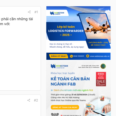
#1
 phải cần những tài
m với:
#2