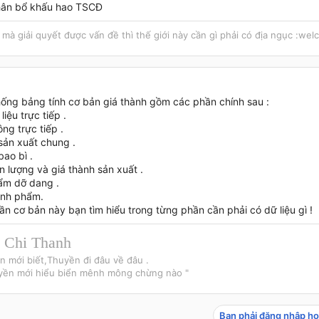
hân bổ khấu hao TSCĐ
i mà giải quyết được vấn đề thì thế giới này cần gì phải có địa ngục :wel
hống bảng tính cơ bản giá thành gồm các phần chính sau :
liệu trực tiếp .
ng trực tiếp .
 sản xuất chung .
bao bì .
n lượng và giá thành sản xuất .
ẩm dỡ dang .
ành phẩm.
n cơ bản này bạn tìm hiểu trong từng phần cần phải có dữ liệu gì !
 Chi Thanh
ển mới biết,Thuyền đi đâu về đâu .
uyền mới hiểu biển mênh mông chừng nào "
Bạn phải đăng nhập ho