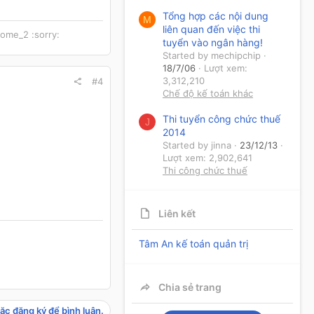
Tổng hợp các nội dung
M
liên quan đến việc thi
come_2 :sorry:
tuyển vào ngân hàng!
Started by mechipchip
18/7/06
Lượt xem:
3,312,210
#4
Chế độ kế toán khác
Thi tuyển công chức thuế
J
2014
Started by jinna
23/12/13
Lượt xem: 2,902,641
Thi công chức thuế
Liên kết
Tâm An kế toán quản trị
Chia sẻ trang
ặc đăng ký để bình luận.