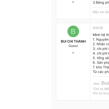
3.Bảng p
85
0
Nếu xin lỗ
0
Hà Nội
360.yahoo.com
9/6/06
B
Mình hệ t
1. Nguyên 
BUI CHI THANH
2. Nhân cô
Guest
3. chi phí
21/2/06
4. chi phí 
479
5. tổng sả
2
6. Sản ph
0
7. kho Th
Từ các phầ
51
VUNG TAU
Bui
:dzo:
"Chỉ có Bi
Chỉ có th