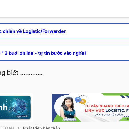
c chiến về Logistic/Forwarder
" 2 buổi online - tự tin bước vào nghề!
iết .............
KETOAN
Phát triển bản thân