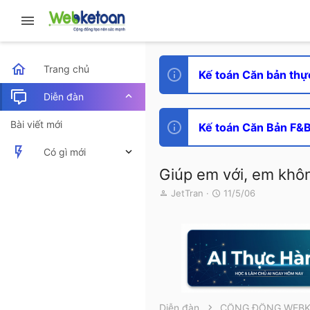
Trang chủ
Kế toán Căn bản thự
Diễn đàn
Bài viết mới
Kế toán Căn Bản F&B 
Có gì mới
Giúp em với, em không b
Bài viết mới
T
N
JetTran
11/5/06
h
g
Hoạt động mới nhất
r
à
e
y
a
g
d
ử
s
i
t
a
r
Diễn đàn
CỘNG ĐỒNG WEB