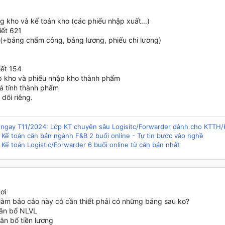
g kho và kế toán kho (các phiếu nhập xuất...)
tiết 621
 (+bảng chấm công, bảng lương, phiếu chi lương)
tiết 154
p kho và phiếu nhập kho thành phẩm
iá tính thành phẩm
 dõi riêng.
g ngay T11/2024: Lớp KT chuyên sâu Logisitc/Forwarder dành cho KTTH
 Kế toán căn bản ngành F&B 2 buổi online - Tự tin bước vào nghề
 Kế toán Logistic/Forwarder 6 buổi online từ căn bản nhất
ơi
i làm báo cáo này có cần thiết phải có những bảng sau ko?
ân bổ NLVL
ân bổ tiền lương