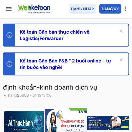
ĐĂNG NHẬP
ĐĂNG KÝ
Kế toán Căn bản thực chiến về
Logistic/Forwarder
Kế toán Căn Bản F&B " 2 buổi online - tự
tin bước vào nghề!
định khoản-kinh doanh dịch vụ
T
N
hang25883
12/5/06
h
g
r
à
e
y
a
g
d
ử
s
i