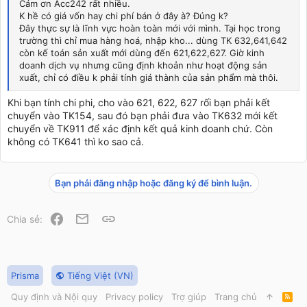
Cám ơn Acc242 rất nhiều.
K hề có giá vốn hay chi phí bán ở đây à? Đúng k?
Đây thực sự là lĩnh vực hoàn toàn mới với mình. Tại học trong
trường thì chỉ mua hàng hoá, nhập kho... dùng TK 632,641,642
còn kế toán sản xuất mới dùng đến 621,622,627. Giờ kinh
doanh dịch vụ nhưng cũng định khoản như hoạt động sản
xuất, chỉ có điều k phải tính giá thành của sản phẩm mà thôi.
Khi bạn tính chi phi, cho vào 621, 622, 627 rối bạn phải kết
chuyển vào TK154, sau đó bạn phải đưa vào TK632 mới kết
chuyển về TK911 để xác định kết quả kinh doanh chứ. Còn
không có TK641 thì ko sao cả.
Bạn phải đăng nhập hoặc đăng ký để bình luận.
Facebook
Email
Link
Chia sẻ:
Prisma
Tiếng Việt (VN)
Quy định và Nội quy
Privacy policy
Trợ giúp
Trang chủ
R
S