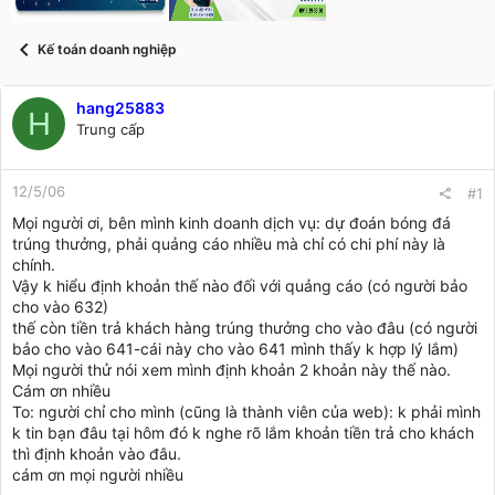
t
a
r
Kế toán doanh nghiệp
t
e
r
hang25883
H
Trung cấp
12/5/06
#1
Mọi người ơi, bên mình kinh doanh dịch vụ: dự đoán bóng đá
trúng thưởng, phải quảng cáo nhiều mà chỉ có chi phí này là
chính.
Vậy k hiểu định khoản thế nào đối với quảng cáo (có người bảo
cho vào 632)
thế còn tiền trả khách hàng trúng thưởng cho vào đâu (có người
bảo cho vào 641-cái này cho vào 641 mình thấy k hợp lý lắm)
Mọi người thử nói xem mình định khoản 2 khoản này thế nào.
Cám ơn nhiều
To: người chỉ cho mình (cũng là thành viên của web): k phải mình
k tin bạn đâu tại hôm đó k nghe rõ lắm khoản tiền trả cho khách
thì định khoản vào đâu.
cám ơn mọi người nhiều