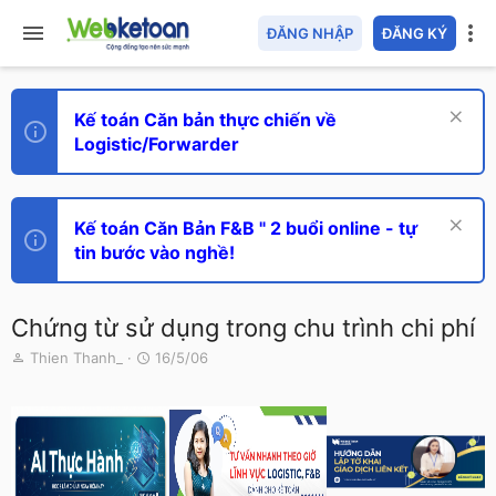
ĐĂNG NHẬP
ĐĂNG KÝ
Kế toán Căn bản thực chiến về
Logistic/Forwarder
Kế toán Căn Bản F&B " 2 buổi online - tự
tin bước vào nghề!
Chứng từ sử dụng trong chu trình chi phí
T
N
Thien Thanh_
16/5/06
h
g
r
à
e
y
a
g
d
ử
s
i