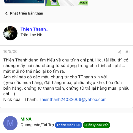
t
a
r
Phát triển bản thân
t
e
r
Thien Thanh_
Trần Lạc Nhi
16/5/06
#1
Thiên Thanh đang tìm hiểu về chu trình chi phí. Híc, tài liệu thì có
nhưng mấy cái như chứng từ sử dụng trong chu trình chi phí …
mặt mũi nó thế nào lại ko tìm ra.
Anh chị nào có các mẫu chứng từ cho TThanh xin với.
( yêu cầu mua hàng, đặt hàng mua, phiếu nhập kho, hóa đơn
bán hàng, chứng từ thanh toán, chứng từ trả lại hàng mua, phiếu
chi… )
Nick của TThanh:
Thienthanh24032006@yahoo.com
MINA
M
Quảng cáo/Tài Trợ
Thành viên BQT
Quản lý cao cấp